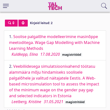
Kirjeid leitud: 2
1.
Soolise palgalõhe modelleerimine masinõppe
meetoditega. Wage Gap Modelling with Machine
Learning Methods
Kuldkepp, Elina
17.08.2020
magistritööd
2.
Veebiliidesega simulatsioonivahend töötasu
alammäära mõju hindamiseks soolisele
palgalõhele ja valitud näitajatele Eestis. A Web-
based microsimulation tool to assess the impact
of the minimum wage on the gender pay gap
and selected indicators in Estonia
Leetberg, Kristine
31.05.2021
magistritööd