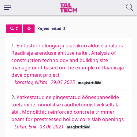
Kirjeid leitud: 3
1.
Ehitustehnoloogia ja platsikorralduse analüüs
Raadiraja arenduse ehituse näitel. Analysis of
construction technology and building site
management based on the example of Raadiraja
development project
Karasjov, Nikita
29.05.2025
magistritööd
2.
Katkestatud eelpingestatud õõnespaneelide
toetamine monoliitse raudbetoonist vekseltala
abil. Monolithic reinforced concrete trimmer
beam for prestressed hollow core slab openings
Lukin, Erik
03.06.2021
magistritööd