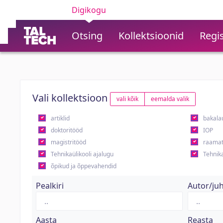
Digikogu
Otsing
Kollektsioonid
Regis
Vali kollektsioon
vali kõik
eemalda valik
artiklid
bakala
doktoritööd
IOP
magistritööd
raamat
Tehnikaülikooli ajalugu
Tehnika
õpikud ja õppevahendid
Pealkiri
Autor/ju
Aasta
Reasta