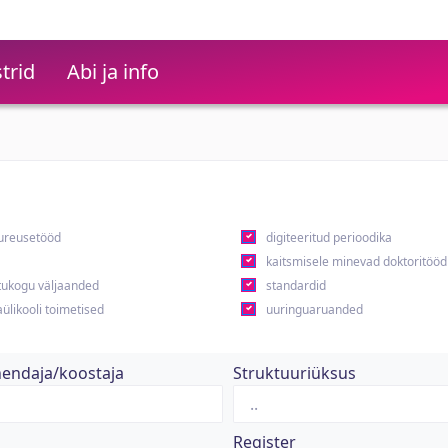
trid
Abi ja info
ureusetööd
digiteeritud perioodika
kaitsmisele minevad doktoritööd
ukogu väljaanded
standardid
ülikooli toimetised
uuringuaruanded
hendaja/koostaja
Struktuuriüksus
Register