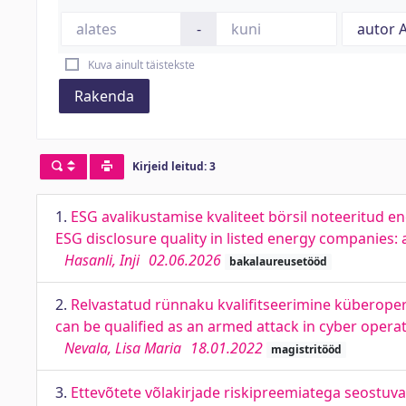
-
Kuva ainult täistekste
Rakenda
Kirjeid leitud: 3
1.
ESG avalikustamise kvaliteet börsil noteeritud 
ESG disclosure quality in listed energy companies
Hasanli, Inji
02.06.2026
bakalaureusetööd
2.
Relvastatud rünnaku kvalifitseerimine küberoper
can be qualified as an armed attack in cyber operat
Nevala, Lisa Maria
18.01.2022
magistritööd
3.
Ettevõtete võlakirjade riskipreemiatega seostuv