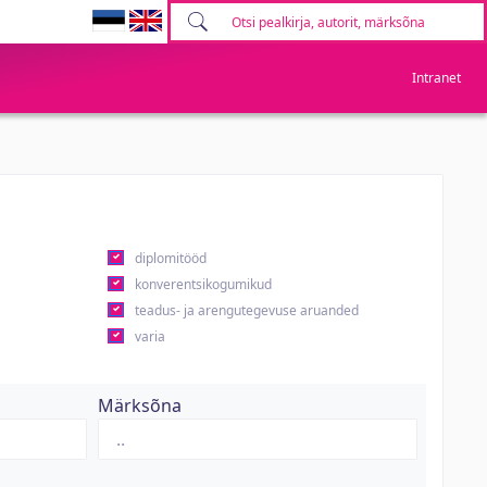
Intranet
diplomitööd
konverentsikogumikud
teadus- ja arengutegevuse aruanded
varia
Märksõna