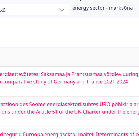
energy sector - märksõna
energiaettevõtetes: Saksamaa ja Prantsusmaa võrdlev uuring
: a comparative study of Germany and France 2021-2024
atsioonides Soome energiasektori suhtes ÜRO põhikirja arti
ions under the Article 51 of the UN Charter under the energ
ad tegurid Euroopa energiasektori näitel. Determinants of 