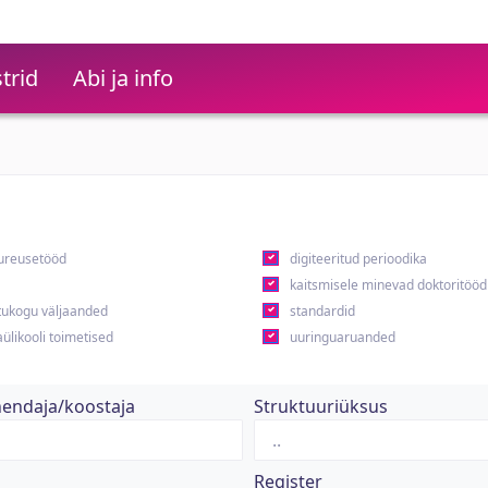
trid
Abi ja info
ureusetööd
digiteeritud perioodika
kaitsmisele minevad doktoritööd
ukogu väljaanded
standardid
ülikooli toimetised
uuringuaruanded
hendaja/koostaja
Struktuuriüksus
Register