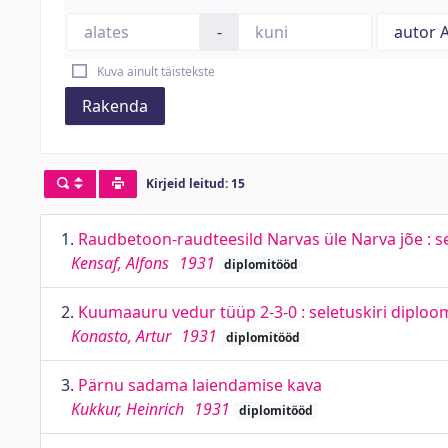
-
Kuva ainult täistekste
Rakenda
Kirjeid leitud: 15
1.
Raudbetoon-raudteesild Narvas üle Narva jõe : sele
Kensaf, Alfons
1931
diplomitööd
2.
Kuumaauru vedur tüüp 2-3-0 : seletuskiri diploo
Konasto, Artur
1931
diplomitööd
3.
Pärnu sadama laiendamise kava
Kukkur, Heinrich
1931
diplomitööd