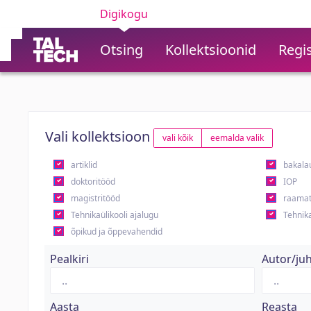
Digikogu
Otsing
Kollektsioonid
Regis
Vali kollektsioon
vali kõik
eemalda valik
artiklid
bakala
doktoritööd
IOP
magistritööd
raamat
Tehnikaülikooli ajalugu
Tehnika
õpikud ja õppevahendid
Pealkiri
Autor/ju
Aasta
Reasta