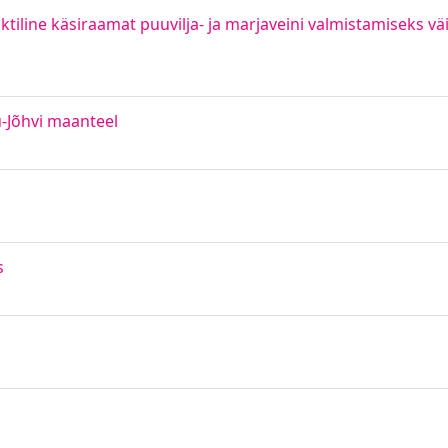
aktiline käsiraamat puuvilja- ja marjaveini valmistamiseks vä
-Jõhvi maanteel
s