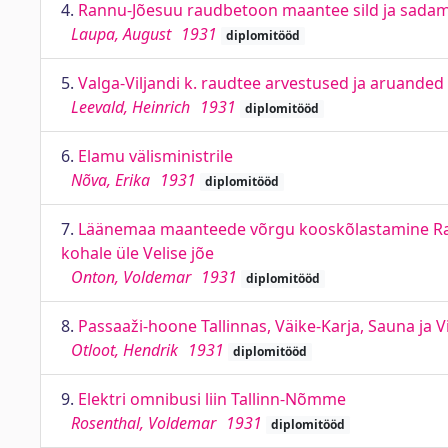
4.
Rannu-Jõesuu raudbetoon maantee sild ja sadam : 
Laupa, August
1931
diplomitööd
5.
Valga-Viljandi k. raudtee arvestused ja aruanded 
Leevald, Heinrich
1931
diplomitööd
6.
Elamu välisministrile
Nõva, Erika
1931
diplomitööd
7.
Läänemaa maanteede võrgu kooskõlastamine Rapl
kohale üle Velise jõe
Onton, Voldemar
1931
diplomitööd
8.
Passaaži-hoone Tallinnas, Väike-Karja, Sauna ja V
Otloot, Hendrik
1931
diplomitööd
9.
Elektri omnibusi liin Tallinn-Nõmme
Rosenthal, Voldemar
1931
diplomitööd