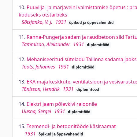
10.
Puuvilja- ja marjaveini valmistamise õpetus : pr
koduseks otstarbeks
Sõtsjanko, V. J.
1931
õpikud ja õppevahendid
11.
Ranna-Pungerja sadam ja raudbetoon sild Tartu
Tammisoo, Aleksander
1931
diplomitööd
12.
Mehaniseeritud süteladu Tallinna sadama jaoks
Toots, Johannes
1931
diplomitööd
13.
EKA maja keskküte, ventilatsioon ja vesivarustu
Tõnisson, Hendrik
1931
diplomitööd
14.
Elektri jaam põlevkivi raioonile
Uusna, Sergei
1931
diplomitööd
15.
Tsemendi- ja betoonitööde käsiraamat
1931
õpikud ja õppevahendid