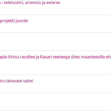
seletuskiri, arvestus ja eelarve
projekti juurde
a-Virtsu raudtee ja Kasari veeteega ühes maanteesilla e
iru tänavate vahel