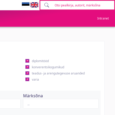
Intranet
diplomitööd
konverentsikogumikud
teadus- ja arengutegevuse aruanded
varia
Märksõna