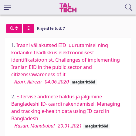
Kirjeid leitud: 7
1.
Iraani väljakutsed EID juurutamisel ning
kodanike teadlikkus elektroonilisest
identifikatsioonist. Challenges of implementing
Iranian EID in the public sector and
citizens/awareness of it
Azari, Alireza
04.06.2020
magistritööd
2.
E-tervise andmete haldus ja jälgimine
Bangladeshi ID-kaardi rakendamisel. Managing
and tracking e-health data using ID card in
Bangladesh
Hasan, Mahabubul
20.01.2021
magistritööd