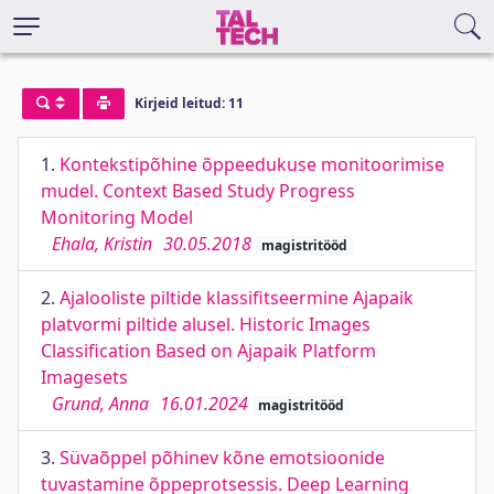
Kirjeid leitud: 11
1.
Kontekstipõhine õppeedukuse monitoorimise
mudel. Context Based Study Progress
Monitoring Model
Ehala, Kristin
30.05.2018
magistritööd
2.
Ajalooliste piltide klassifitseermine Ajapaik
platvormi piltide alusel. Historic Images
Classification Based on Ajapaik Platform
Imagesets
Grund, Anna
16.01.2024
magistritööd
3.
Süvaõppel põhinev kõne emotsioonide
tuvastamine õppeprotsessis. Deep Learning