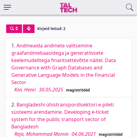
Kirjeid leitud: 2
1.
Andmeaida andmete valitsemine
graafandmebaasidega ja generatiivsete
keelemudelitega finantsettevõtte näitel. Data
Governance with Graph Databases and
Generative Language Models in the Financial
Sector
Kivi, Henri
30.05.2025
magistritööd
2.
Bangladeshi ühistranspordisektori e-pileti
süsteemi arendamine. Developing e-ticket
system for the public transport sector of
Bangladesh
Reja, Mohammad Momin
04.06.2021
magistritööd