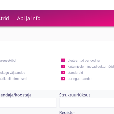
trid
Abi ja info
ureusetööd
digiteeritud perioodika
kaitsmisele minevad doktoritööd
ukogu väljaanded
standardid
ülikooli toimetised
uuringuaruanded
hendaja/koostaja
Struktuuriüksus
Register