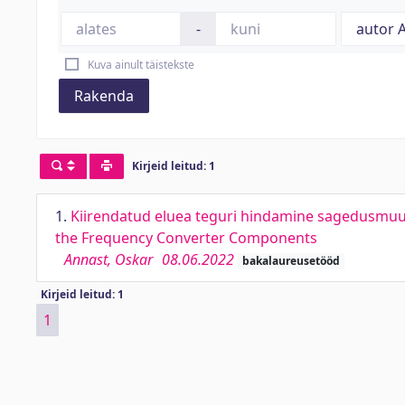
-
Kuva ainult täistekste
Rakenda
Kirjeid leitud: 1
1.
Kiirendatud eluea teguri hindamine sagedusmuund
the Frequency Converter Components
Annast, Oskar
08.06.2022
bakalaureusetööd
Kirjeid leitud: 1
1