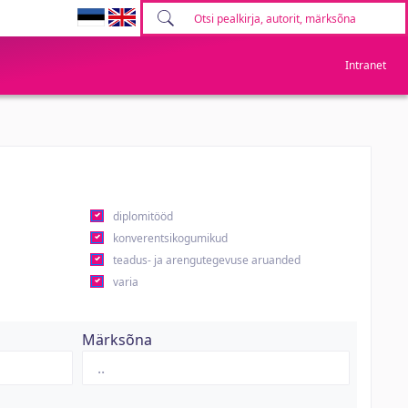
Intranet
diplomitööd
konverentsikogumikud
teadus- ja arengutegevuse aruanded
varia
Märksõna