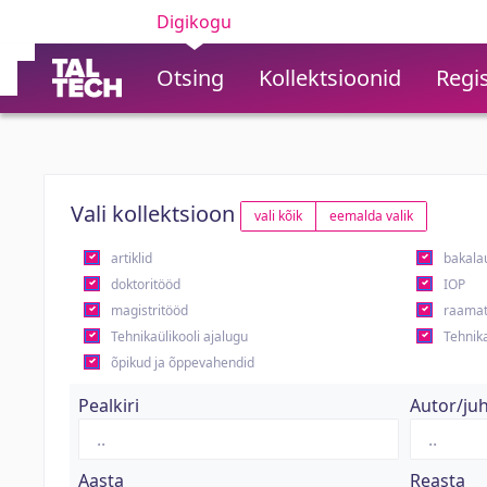
Digikogu
Otsing
Kollektsioonid
Regis
Vali kollektsioon
vali kõik
eemalda valik
artiklid
bakala
doktoritööd
IOP
magistritööd
raamat
Tehnikaülikooli ajalugu
Tehnika
õpikud ja õppevahendid
Pealkiri
Autor/ju
Aasta
Reasta