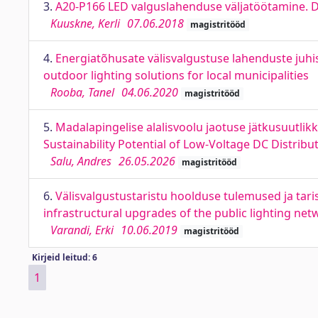
3.
A20-P166 LED valguslahenduse väljatöötamine. D
Kuuskne, Kerli
07.06.2018
magistritööd
4.
Energiatõhusate välisvalgustuse lahenduste juhise
outdoor lighting solutions for local municipalities
Rooba, Tanel
04.06.2020
magistritööd
5.
Madalapingelise alalisvoolu jaotuse jätkusuutli
Sustainability Potential of Low-Voltage DC Distri
Salu, Andres
26.05.2026
magistritööd
6.
Välisvalgustustaristu hoolduse tulemused ja tari
infrastructural upgrades of the public lighting net
Varandi, Erki
10.06.2019
magistritööd
Kirjeid leitud: 6
1