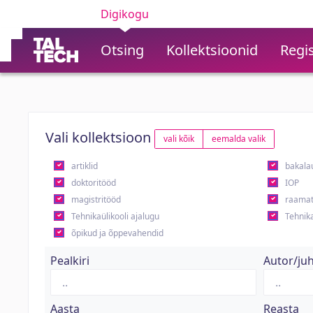
Digikogu
Otsing
Kollektsioonid
Regis
Vali kollektsioon
vali kõik
eemalda valik
artiklid
bakala
doktoritööd
IOP
magistritööd
raamat
Tehnikaülikooli ajalugu
Tehnika
õpikud ja õppevahendid
Pealkiri
Autor/ju
Aasta
Reasta