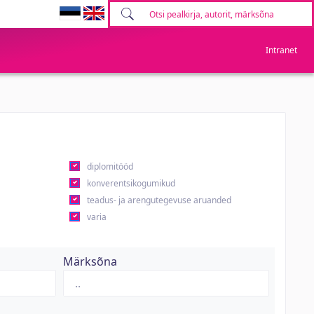
Intranet
diplomitööd
konverentsikogumikud
teadus- ja arengutegevuse aruanded
varia
Märksõna