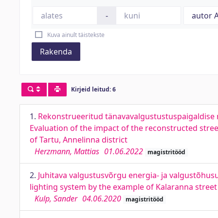
-
Kuva ainult täistekste
Rakenda
Kirjeid leitud: 6
1.
Rekonstrueeritud tänavavalgustustuspaigaldise mõ
Evaluation of the impact of the reconstructed street
of Tartu, Annelinna district
Herzmann, Mattias
01.06.2022
magistritööd
2.
Juhitava valgustusvõrgu energia- ja valgustõhusus
lighting system by the example of Kalaranna street
Kulp, Sander
04.06.2020
magistritööd