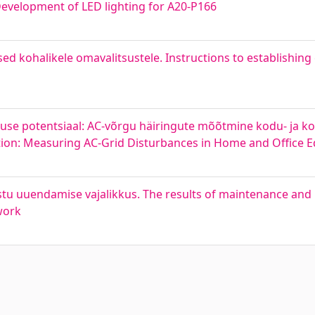
evelopment of LED lighting for A20-P166
d kohalikele omavalitsustele. Instructions to establishing 
kkuse potentsiaal: AC-võrgu häiringute mõõtmine kodu- ja k
bution: Measuring AC-Grid Disturbances in Home and Office
stu uuendamise vajalikkus. The results of maintenance and 
work