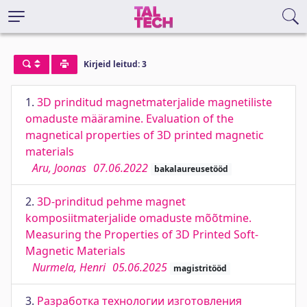
Kirjeid leitud: 3
1.
3D prinditud magnetmaterjalide magnetiliste
omaduste määramine. Evaluation of the
magnetical properties of 3D printed magnetic
materials
Aru, Joonas
07.06.2022
bakalaureusetööd
2.
3D-prinditud pehme magnet
komposiitmaterjalide omaduste mõõtmine.
Measuring the Properties of 3D Printed Soft-
Magnetic Materials
Nurmela, Henri
05.06.2025
magistritööd
3.
Разработка технологии изготовления