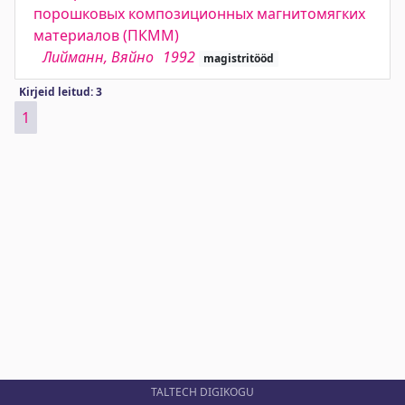
порошковых композиционных магнитомягких
материалов (ПКММ)
Лийманн, Вяйно
1992
magistritööd
Kirjeid leitud: 3
1
TALTECH DIGIKOGU