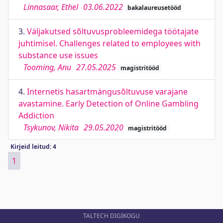
Linnasaar, Ethel
03.06.2022
bakalaureusetööd
3.
Väljakutsed sõltuvusprobleemidega töötajate
juhtimisel. Challenges related to employees with
substance use issues
Tooming, Anu
27.05.2025
magistritööd
4.
Internetis hasartmängusõltuvuse varajane
avastamine. Early Detection of Online Gambling
Addiction
Tsykunov, Nikita
29.05.2020
magistritööd
Kirjeid leitud: 4
1
TALTECH DIGIKOGU