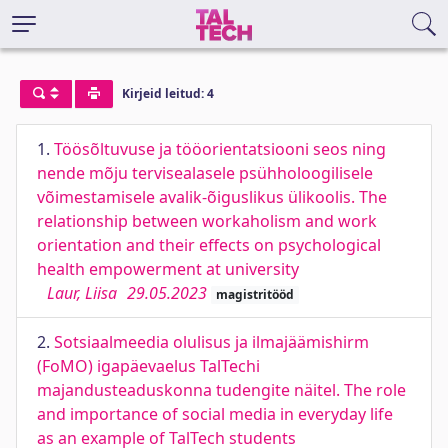
Kirjeid leitud: 4
1.
Töösõltuvuse ja tööorientatsiooni seos ning
nende mõju tervisealasele psühholoogilisele
võimestamisele avalik-õiguslikus ülikoolis. The
relationship between workaholism and work
orientation and their effects on psychological
health empowerment at university
Laur, Liisa
29.05.2023
magistritööd
2.
Sotsiaalmeedia olulisus ja ilmajäämishirm
(FoMO) igapäevaelus TalTechi
majandusteaduskonna tudengite näitel. The role
and importance of social media in everyday life
as an example of TalTech students