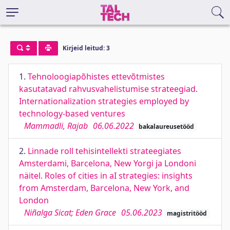
Kirjeid leitud: 3
1.
Tehnoloogiapõhistes ettevõtmistes
kasutatavad rahvusvahelistumise strateegiad.
Internationalization strategies employed by
technology-based ventures
Mammadli, Rajab
06.06.2022
bakalaureusetööd
2.
Linnade roll tehisintellekti strateegiates
Amsterdami, Barcelona, New Yorgi ja Londoni
näitel. Roles of cities in aI strategies: insights
from Amsterdam, Barcelona, New York, and
London
Niñalga Sicat; Eden Grace
05.06.2023
magistritööd