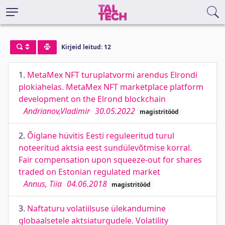
Kirjeid leitud: 12
1.
MetaMex NFT turuplatvormi arendus Elrondi
plokiahelas. MetaMex NFT marketplace platform
development on the Elrond blockchain
Andrianov,Vladimir
30.05.2022
magistritööd
2.
Õiglane hüvitis Eesti reguleeritud turul
noteeritud aktsia eest sundülevõtmise korral.
Fair compensation upon squeeze-out for shares
traded on Estonian regulated market
Annus, Tiia
04.06.2018
magistritööd
3.
Naftaturu volatiilsuse ülekandumine
globaalsetele aktsiaturgudele. Volatility