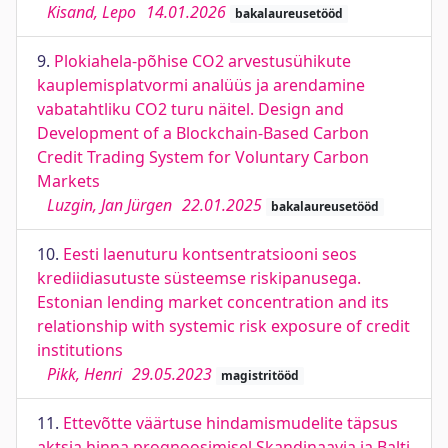
Kisand, Lepo
14.01.2026
bakalaureusetööd
9.
Plokiahela-põhise CO2 arvestusühikute
kauplemisplatvormi analüüs ja arendamine
vabatahtliku CO2 turu näitel. Design and
Development of a Blockchain-Based Carbon
Credit Trading System for Voluntary Carbon
Markets
Luzgin, Jan Jürgen
22.01.2025
bakalaureusetööd
10.
Eesti laenuturu kontsentratsiooni seos
krediidiasutuste süsteemse riskipanusega.
Estonian lending market concentration and its
relationship with systemic risk exposure of credit
institutions
Pikk, Henri
29.05.2023
magistritööd
11.
Ettevõtte väärtuse hindamismudelite täpsus
aktsia hinna prognoosimisel Skandinaavia ja Balti