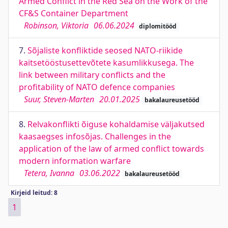
Armed Conflict in the Red Sea on the Work of the
CF&S Container Department
Robinson, Viktoria
06.06.2024
diplomitööd
7.
Sõjaliste konfliktide seosed NATO-riikide
kaitsetööstusettevõtete kasumlikkusega. The
link between military conflicts and the
profitability of NATO defence companies
Suur, Steven-Marten
20.01.2025
bakalaureusetööd
8.
Relvakonflikti õiguse kohaldamise väljakutsed
kaasaegses infosõjas. Challenges in the
application of the law of armed conflict towards
modern information warfare
Tetera, Ivanna
03.06.2022
bakalaureusetööd
Kirjeid leitud: 8
1