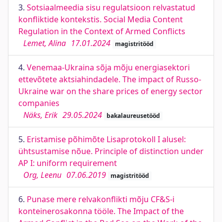
3.
Sotsiaalmeedia sisu regulatsioon relvastatud
konfliktide kontekstis. Social Media Content
Regulation in the Context of Armed Conflicts
Lemet, Alina
17.01.2024
magistritööd
4.
Venemaa-Ukraina sõja mõju energiasektori
ettevõtete aktsiahindadele. The impact of Russo-
Ukraine war on the share prices of energy sector
companies
Näks, Erik
29.05.2024
bakalaureusetööd
5.
Eristamise põhimõte Lisaprotokoll I alusel:
ühtsustamise nõue. Principle of distinction under
AP I: uniform requirement
Org, Leenu
07.06.2019
magistritööd
6.
Punase mere relvakonflikti mõju CF&S-i
konteinerosakonna tööle. The Impact of the