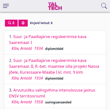
Kirjeid leitud: 8
1.
Suur- ja Paadlajärve reguleerimise kava
Saaremaal. I
Kõiv, Arnold
1934
diplomitööd
2.
Suur- ja Paadlajärve reguleerimise kava
Saaremaal. II, R.-bet. maantee silla projekt Nasva
jõele, Kuressaare-Määbe I kl. mnt. 9 klm
Kõiv, Arnold
1934
diplomitööd
3.
Arvutusliku valingvihma intensiivsuse jaotus
ENSV territooriumil
Kõiv, Arnold
1958
uuringuaruanded