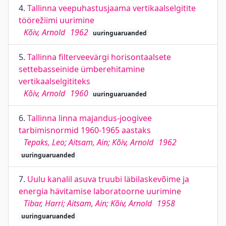
4.
Tallinna veepuhastusjaama vertikaalselgitite
töörežiimi uurimine
Kõiv, Arnold
1962
uuringuaruanded
5.
Tallinna filterveevärgi horisontaalsete
settebasseinide ümberehitamine
vertikaalselgititeks
Kõiv, Arnold
1960
uuringuaruanded
6.
Tallinna linna majandus-joogivee
tarbimisnormid 1960-1965 aastaks
Tepaks, Leo; Aitsam, Ain; Kõiv, Arnold
1962
uuringuaruanded
7.
Uulu kanalil asuva truubi läbilaskevõime ja
energia hävitamise laboratoorne uurimine
Tibar, Harri; Aitsam, Ain; Kõiv, Arnold
1958
uuringuaruanded