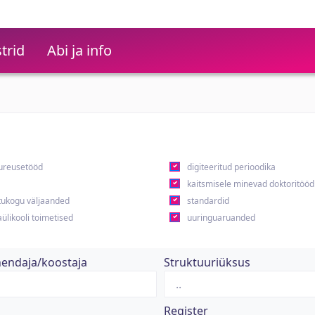
trid
Abi ja info
ureusetööd
digiteeritud perioodika
kaitsmisele minevad doktoritööd
ukogu väljaanded
standardid
ülikooli toimetised
uuringuaruanded
hendaja/koostaja
Struktuuriüksus
Register