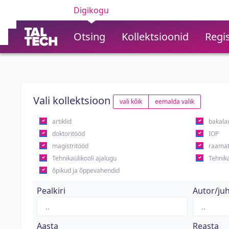
Digikogu
Otsing
Kollektsioonid
Regis
Vali kollektsioon
vali kõik
eemalda valik
artiklid
bakala
doktoritööd
IOP
magistritööd
raamat
Tehnikaülikooli ajalugu
Tehnika
õpikud ja õppevahendid
Pealkiri
Autor/ju
Aasta
Reasta