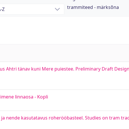
trammiteed - märksõna
s Ahtri tänav kuni Mere puiestee. Preliminary Draft Desig
simene linnaosa - Kopli
ja nende kasutatavus roherööbasteel. Studies on tram tra