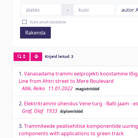
-
Kuva ainult täistekste
Rakenda
Kirjeid leitud: 3
1.
Vanasadama trammi eelprojekti koostamine lõigu
Line from Ahtri street to Mere Boulevard
Allik, Reiko
11.01.2022
magistritööd
2.
Elektritrammi ühendus Vene turg - Balti jaam - e
Graf, Olaf
1933
diplomitööd
3.
Trammiteede pealisehitise komponentide uuring 
components with applications to green track