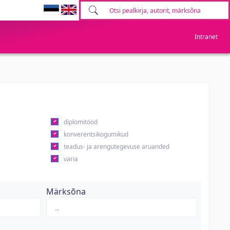
Intranet
diplomitööd
konverentsikogumikud
teadus- ja arengutegevuse aruanded
varia
Märksõna