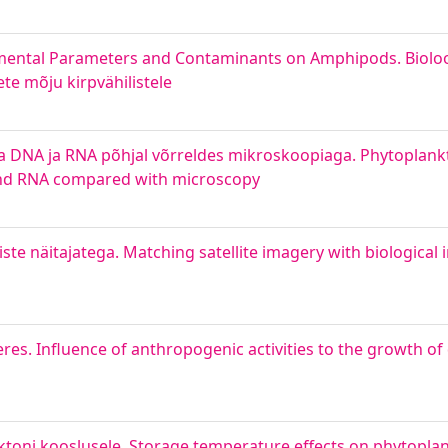
ronmental Parameters and Contaminants on Amphipods. Biolo
te mõju kirpvähilistele
 DNA ja RNA põhjal võrreldes mikroskoopiaga. Phytoplank
and RNA compared with microscopy
liste näitajatega. Matching satellite imagery with biological 
s. Influence of anthropogenic activities to the growth of 
ktoni kooslusele. Storage temperature effects on phytopl