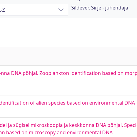
Sildever, Sirje - juhendaja
onna DNA põhjal. Zooplankton identification based on mor
dentification of alien species based on environmental DNA
adel ja sügisel mikroskoopia ja keskkonna DNA põhjal. Spec
tumn based on microscopy and environmental DNA