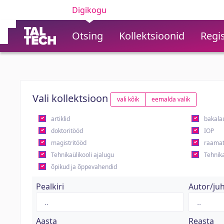
Digikogu
Otsing
Kollektsioonid
Regis
Vali kollektsioon
vali kõik
eemalda valik
artiklid
bakala
doktoritööd
IOP
magistritööd
raamat
Tehnikaülikooli ajalugu
Tehnika
õpikud ja õppevahendid
Pealkiri
Autor/ju
Aasta
Reasta