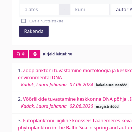
-
Kuva ainult täistekste
Rakenda
Kirjeid leitud: 10
1.
Zooplanktoni tuvastamine morfoloogia ja keskk
environmental DNA
Kadak, Laura Johanna
07.06.2024
bakalaureusetööd
2.
Võõrliikide tuvastamine keskkonna DNA põhjal. I
Kadak, Laura Johanna
02.06.2026
magistritööd
3.
Fütoplanktoni liigiline koosseis Läänemeres kev
phytoplankton in the Baltic Sea in spring and au