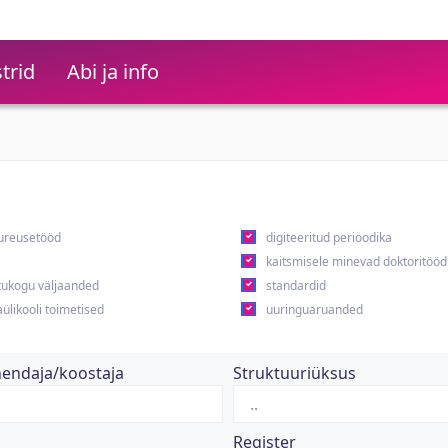
trid
Abi ja info
ureusetööd
digiteeritud perioodika
kaitsmisele minevad doktoritööd
ukogu väljaanded
standardid
ülikooli toimetised
uuringuaruanded
hendaja/koostaja
Struktuuriüksus
Register