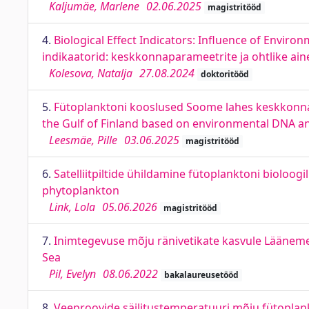
Kaljumäe, Marlene
02.06.2025
magistritööd
4.
Biological Effect Indicators: Influence of Envi
indikaatorid: keskkonnaparameetrite ja ohtlike aine
Kolesova, Natalja
27.08.2024
doktoritööd
5.
Fütoplanktoni kooslused Soome lahes keskkonna
the Gulf of Finland based on environmental DNA 
Leesmäe, Pille
03.06.2025
magistritööd
6.
Satelliitpiltide ühildamine fütoplanktoni bioloogi
phytoplankton
Link, Lola
05.06.2026
magistritööd
7.
Inimtegevuse mõju ränivetikate kasvule Läänemere
Sea
Pil, Evelyn
08.06.2022
bakalaureusetööd
8.
Veeproovide säilitustemperatuuri mõju fütoplan