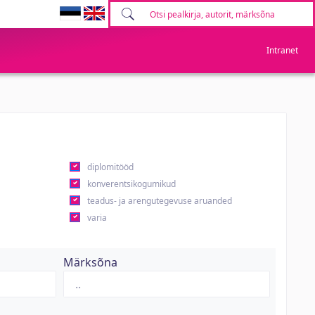
Intranet
diplomitööd
konverentsikogumikud
teadus- ja arengutegevuse aruanded
varia
Märksõna