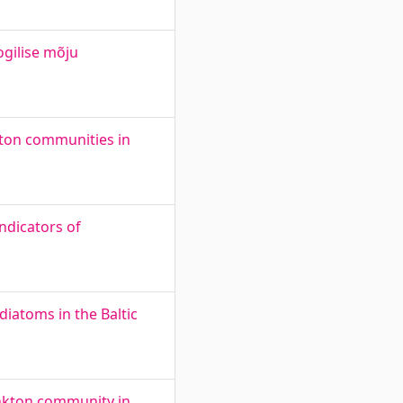
ogilise mõju
ton communities in
indicators of
diatoms in the Baltic
ankton community in