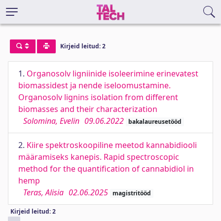
Kirjeid leitud: 2
1.
Organosolv ligniinide isoleerimine erinevatest
biomassidest ja nende iseloomustamine.
Organosolv lignins isolation from different
biomasses and their characterization
Solomina, Evelin
09.06.2022
bakalaureusetööd
2.
Kiire spektroskoopiline meetod kannabidiooli
määramiseks kanepis. Rapid spectroscopic
method for the quantification of cannabidiol in
hemp
Teras, Alisia
02.06.2025
magistritööd
Kirjeid leitud: 2