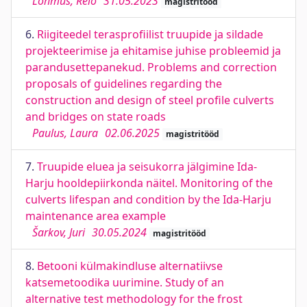
Lõhmus, Reio
31.05.2023
magistritööd
6.
Riigiteedel terasprofiilist truupide ja sildade
projekteerimise ja ehitamise juhise probleemid ja
parandusettepanekud. Problems and correction
proposals of guidelines regarding the
construction and design of steel profile culverts
and bridges on state roads
Paulus, Laura
02.06.2025
magistritööd
7.
Truupide eluea ja seisukorra jälgimine Ida-
Harju hooldepiirkonda näitel. Monitoring of the
culverts lifespan and condition by the Ida-Harju
maintenance area example
Šarkov, Juri
30.05.2024
magistritööd
8.
Betooni külmakindluse alternatiivse
katsemetoodika uurimine. Study of an
alternative test methodology for the frost