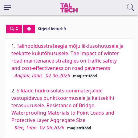
Kirjeid leitud: 9
1.
Talihooldusstrateegia mõju liiklusohutusele ja
teekatte kulutõhususele. The impact of winter
road maintenance strategies on traffic safety
and cost-effectiveness on road pavements
Anijärv, Tõnis
02.06.2026
magistritööd
2.
Sildade hüdroisolatsioonimaterjalide
vastupidavus punktkoormusele ja kaitsekihi
terasuurusele. Resistance of Bridge
Waterproofing Materials to Point Loads and
Protective Layer Aggregate Size
Klee, Timo
02.06.2026
magistritööd