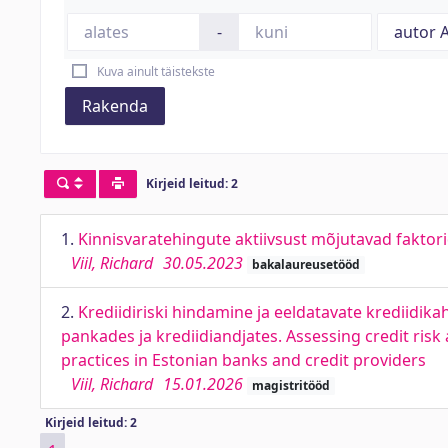
-
Kuva ainult täistekste
Rakenda
Kirjeid leitud: 2
1.
Kinnisvaratehingute aktiivsust mõjutavad faktorid 
Viil, Richard
30.05.2023
bakalaureusetööd
2.
Krediidiriski hindamine ja eeldatavate krediidik
pankades ja krediidiandjates. Assessing credit ri
practices in Estonian banks and credit providers
Viil, Richard
15.01.2026
magistritööd
Kirjeid leitud: 2