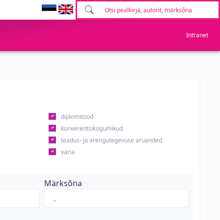
Intranet
diplomitööd
konverentsikogumikud
teadus- ja arengutegevuse aruanded
varia
Märksõna