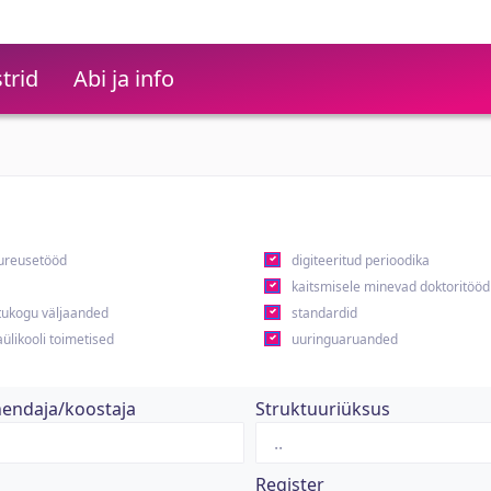
trid
Abi ja info
ureusetööd
digiteeritud perioodika
kaitsmisele minevad doktoritööd
ukogu väljaanded
standardid
ülikooli toimetised
uuringuaruanded
hendaja/koostaja
Struktuuriüksus
Register