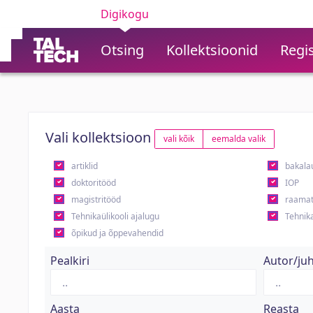
Digikogu
Otsing
Kollektsioonid
Regis
Vali kollektsioon
vali kõik
eemalda valik
artiklid
bakala
doktoritööd
IOP
magistritööd
raamat
Tehnikaülikooli ajalugu
Tehnika
õpikud ja õppevahendid
Pealkiri
Autor/ju
Aasta
Reasta