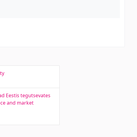
ty
ad Eestis tegutsevates
ance and market