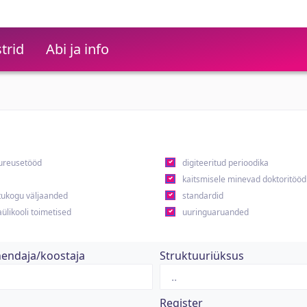
trid
Abi ja info
ureusetööd
digiteeritud perioodika
kaitsmisele minevad doktoritööd
ukogu väljaanded
standardid
ülikooli toimetised
uuringuaruanded
hendaja/koostaja
Struktuuriüksus
Register