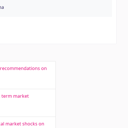
na
ts' recommendations on
rt term market
ical market shocks on