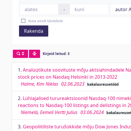
-
Kuva ainult täistekste
Rakenda
Kirjeid leitud: 3
1.
Analüütikute soovituste mõju aktsiahindadele Na
stock prices on Nasdaq Helsinki in 2013-2022
Halme, Kim Niklas
02.06.2023
bakalaureusetööd
2.
Lühiajalised turureaktsioonid Nasdaq-100 nimeki
reactions to Nasdaq-100 listings and delistings in 
Niemelä, Eemeli Vertti Julius
03.06.2024
bakalaureuse
3.
Geopoliitiliste turušokkide mõju Dow Jones Indust