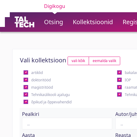
Digikogu
Otsing
Kollektsioonid
Regis
Vali kollektsioon
vali kõik
eemalda valik
artiklid
bakala
doktoritööd
IOP
magistritööd
raamat
Tehnikaülikooli ajalugu
Tehnika
õpikud ja õppevahendid
Pealkiri
Autor/ju
Aasta
Reasta