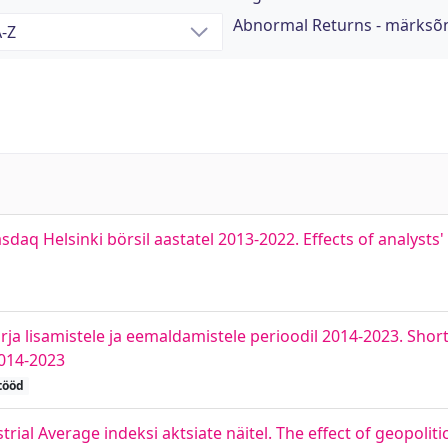
Abnormal Returns - märksõ
sdaq Helsinki börsil aastatel 2013-2022. Effects of analys
rja lisamistele ja eemaldamistele perioodil 2014-2023. Sho
2014-2023
tööd
rial Average indeksi aktsiate näitel. The effect of geopolit