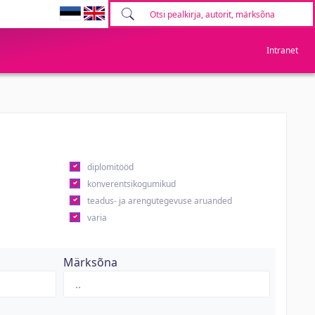
Intranet
diplomitööd
konverentsikogumikud
teadus- ja arengutegevuse aruanded
varia
Märksõna