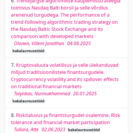
6.
Trendijärgse algoritmilise kauplemisstrateegia
toimivus Nasdaq Balti börsil ja selle võrdlus
arenenud turgudega. The performance of a
trend-following algorithmic trading strategy on
the Nasdaq Baltic Stock Exchange and its
comparison with developed markets
Olonen, Villem Jonathan
04.06.2025
bakalaureusetööd
7.
Krüptovaluuta volatiilsus ja selle ülekanduvad
mõjud traditsioonilistele finantsurgudele.
Cryptocurrency volatility and its spillover effects
on traditional financial markets
Taiynbas, Nurmukhammed
20.01.2025
bakalaureusetööd
8.
Riskitaluvus ja finantsturgudel osalemine. Risk
tolerance and financial market participation
Tuliara, Atte
02.06.2023
bakalaureusetööd