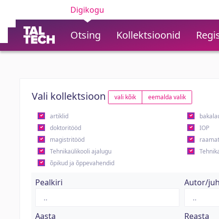
Digikogu
Otsing
Kollektsioonid
Regis
Vali kollektsioon
vali kõik
eemalda valik
artiklid
bakala
doktoritööd
IOP
magistritööd
raamat
Tehnikaülikooli ajalugu
Tehnika
õpikud ja õppevahendid
Pealkiri
Autor/ju
Aasta
Reasta