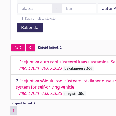
-
Kuva ainult täistekste
Rakenda
Kirjeid leitud: 2
1.
Isejuhtiva auto roolisüsteemi kaasajastamine. Se
Viita, Evelin
06.06.2023
bakalaureusetööd
2.
Isejuhtiva sõiduki roolisüsteemi räkilahenduse 
system for self-driving vehicle
Viita, Evelin
03.06.2025
magistritööd
Kirjeid leitud: 2
1