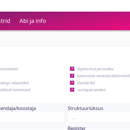
trid
Abi ja info
ureusetööd
digiteeritud perioodika
kaitsmisele minevad doktoritööd
ukogu väljaanded
standardid
ülikooli toimetised
uuringuaruanded
hendaja/koostaja
Struktuuriüksus
Register