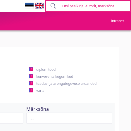
Intranet
diplomitööd
konverentsikogumikud
teadus- ja arengutegevuse aruanded
varia
Märksõna