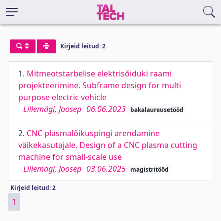
Kirjeid leitud: 2
1.
Mitmeotstarbelise elektrisõiduki raami
projekteerimine. Subframe design for multi
purpose electric vehicle
Lillemägi, Joosep
06.06.2023
bakalaureusetööd
2.
CNC plasmalõikuspingi arendamine
väikekasutajale. Design of a CNC plasma cutting
machine for small-scale use
Lillemägi, Joosep
03.06.2025
magistritööd
Kirjeid leitud: 2
1