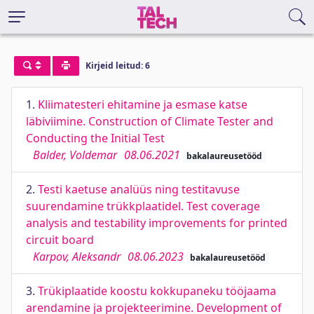
Kirjeid leitud: 6
1.
Kliimatesteri ehitamine ja esmase katse
läbiviimine. Construction of Climate Tester and
Conducting the Initial Test
Balder, Voldemar
08.06.2021
bakalaureusetööd
2.
Testi kaetuse analüüs ning testitavuse
suurendamine trükkplaatidel. Test coverage
analysis and testability improvements for printed
circuit board
Karpov, Aleksandr
08.06.2023
bakalaureusetööd
3.
Trükiplaatide koostu kokkupaneku tööjaama
arendamine ja projekteerimine. Development of