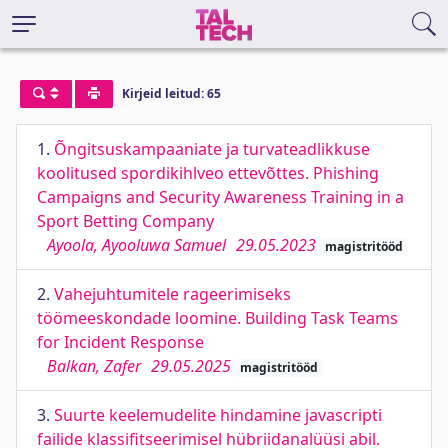
Kirjeid leitud: 65
1.
Õngitsuskampaaniate ja turvateadlikkuse
koolitused spordikihlveo ettevõttes. Phishing
Campaigns and Security Awareness Training in a
Sport Betting Company
Ayoola, Ayooluwa Samuel
29.05.2023
magistritööd
2.
Vahejuhtumitele rageerimiseks
töömeeskondade loomine. Building Task Teams
for Incident Response
Balkan, Zafer
29.05.2025
magistritööd
3.
Suurte keelemudelite hindamine javascripti
failide klassifitseerimisel hübriidanalüüsi abil.