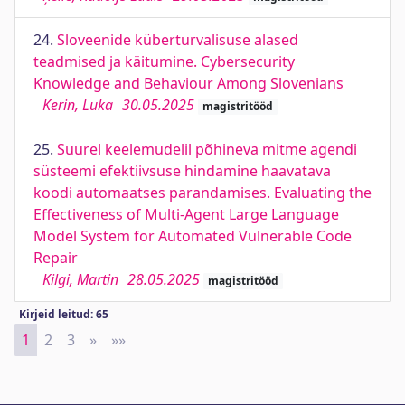
24.
Sloveenide küberturvalisuse alased
teadmised ja käitumine. Cybersecurity
Knowledge and Behaviour Among Slovenians
Kerin, Luka
30.05.2025
magistritööd
25.
Suurel keelemudelil põhineva mitme agendi
süsteemi efektiivsuse hindamine haavatava
koodi automaatses parandamises. Evaluating the
Effectiveness of Multi-Agent Large Language
Model System for Automated Vulnerable Code
Repair
Kilgi, Martin
28.05.2025
magistritööd
Kirjeid leitud: 65
1
2
3
»
Next
»»
Last