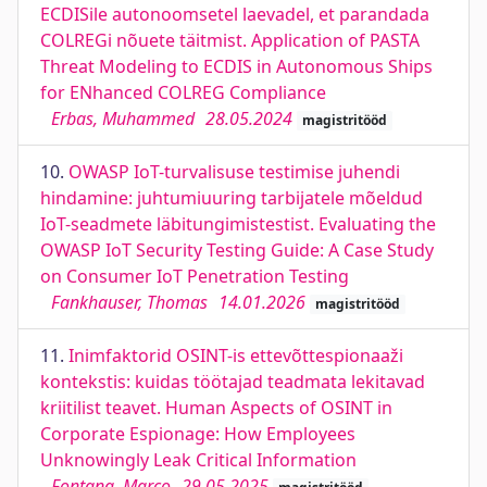
ECDISile autonoomsetel laevadel, et parandada
COLREGi nõuete täitmist. Application of PASTA
Threat Modeling to ECDIS in Autonomous Ships
for ENhanced COLREG Compliance
Erbas, Muhammed
28.05.2024
magistritööd
10.
OWASP IoT-turvalisuse testimise juhendi
hindamine: juhtumiuuring tarbijatele mõeldud
IoT-seadmete läbitungimistestist. Evaluating the
OWASP IoT Security Testing Guide: A Case Study
on Consumer IoT Penetration Testing
Fankhauser, Thomas
14.01.2026
magistritööd
11.
Inimfaktorid OSINT-is ettevõttespionaaži
kontekstis: kuidas töötajad teadmata lekitavad
kriitilist teavet. Human Aspects of OSINT in
Corporate Espionage: How Employees
Unknowingly Leak Critical Information
Fontana, Marco
29.05.2025