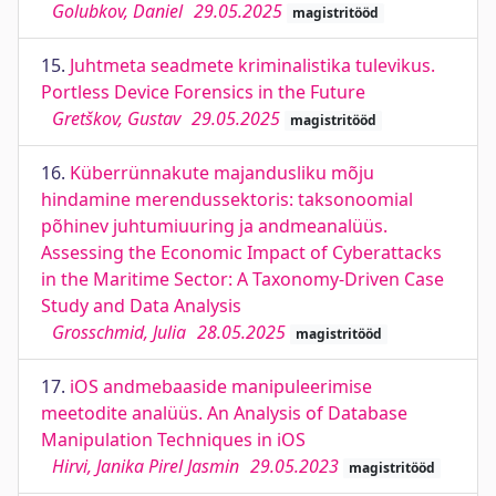
Golubkov, Daniel
29.05.2025
magistritööd
15.
Juhtmeta seadmete kriminalistika tulevikus.
Portless Device Forensics in the Future
Gretškov, Gustav
29.05.2025
magistritööd
16.
Küberrünnakute majandusliku mõju
hindamine merendussektoris: taksonoomial
põhinev juhtumiuuring ja andmeanalüüs.
Assessing the Economic Impact of Cyberattacks
in the Maritime Sector: A Taxonomy-Driven Case
Study and Data Analysis
Grosschmid, Julia
28.05.2025
magistritööd
17.
iOS andmebaaside manipuleerimise
meetodite analüüs. An Analysis of Database
Manipulation Techniques in iOS
Hirvi, Janika Pirel Jasmin
29.05.2023
magistritööd