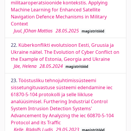
militaaroperatsioonide kontekstis. Applying
Machine Learning for Enhanced Satellite
Navigation Defence Mechanisms in Military
Context
Juul, JOhan Mattias
28.05.2025
magistritööd
22.
Küberkonflikti evolutsioon Eesti, Gruusia ja
Ukraine näitel. The Evolution of Cyber Conflict on
the Example of Estonia, Georgia and Ukraine
Jäe, Helena
28.05.2024
magistritööd
23.
Tööstusliku tehnojuhtimissüsteemi
sissetungituvastuse süsteemi edendamine iec
61870-5-104 protokolli ja selle liikluse
analüüsimisel. Furthering Industrial Control
System Intrusion Detection Systems'
Advancement by Analyzing the iec 60870-5-104
Protocol and its Traffic
Ķelle, Rūdolfs Ludis
29.05.2023
magistritööd