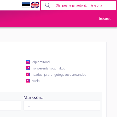
Intranet
diplomitööd
konverentsikogumikud
teadus- ja arengutegevuse aruanded
varia
Märksõna