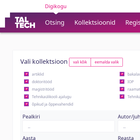
Digikogu
Otsing
Kollektsioonid
Regis
Vali kollektsioon
vali kõik
eemalda valik
artiklid
bakala
doktoritööd
IOP
magistritööd
raamat
Tehnikaülikooli ajalugu
Tehnika
õpikud ja õppevahendid
Pealkiri
Autor/ju
Aasta
Reasta