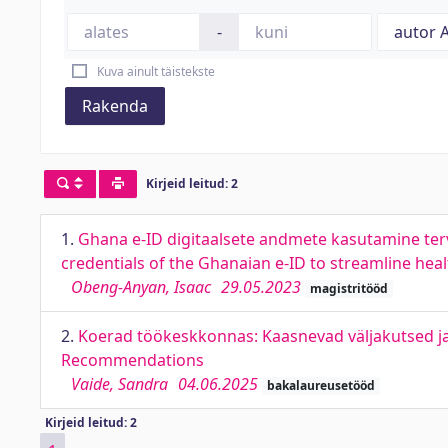
-
Kuva ainult täistekste
Rakenda
Kirjeid leitud: 2
1.
Ghana e-ID digitaalsete andmete kasutamine ter
credentials of the Ghanaian e-ID to streamline hea
Obeng-Anyan, Isaac
29.05.2023
magistritööd
2.
Koerad töökeskkonnas: Kaasnevad väljakutsed ja 
Recommendations
Vaide, Sandra
04.06.2025
bakalaureusetööd
Kirjeid leitud: 2