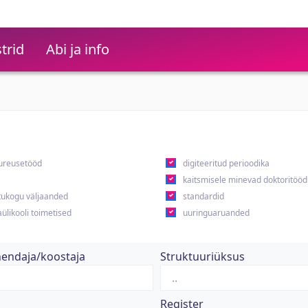
trid
Abi ja info
ureusetööd
digiteeritud perioodika
kaitsmisele minevad doktoritööd
ukogu väljaanded
standardid
ülikooli toimetised
uuringuaruanded
hendaja/koostaja
Struktuuriüksus
Register