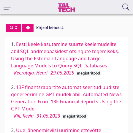
Kirjeid leitud: 4
1.
Eesti keele kasutamine suurte keelemudelite
abil SQL-andmebaasidest otsingute tegemiseks.
Using the Estonian Language and Large
Language Models to Query SQL Databases
Keerutaja, Henri
29.05.2025
magistritööd
2.
13F finantsraportite automatiseeritud uudiste
genereerimine GPT mudeli abil. Automated News
Generation From 13F Financial Reports Using the
GPT Model
Kiil, Kevin
31.05.2023
magistritööd
3.
Uue lähenemisviisi uurimine ettevõtte