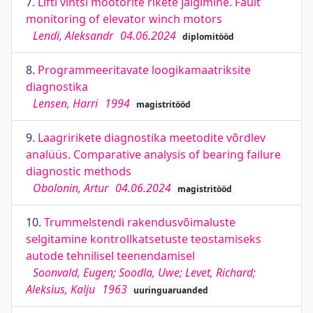
7.
Lifti vintsi mootorite rikete jälgimine. Fault
monitoring of elevator winch motors
Lendi, Aleksandr
04.06.2024
diplomitööd
8.
Programmeeritavate loogikamaatriksite
diagnostika
Lensen, Harri
1994
magistritööd
9.
Laagririkete diagnostika meetodite võrdlev
analüüs. Comparative analysis of bearing failure
diagnostic methods
Obolonin, Artur
04.06.2024
magistritööd
10.
Trummelstendi rakendusvõimaluste
selgitamine kontrollkatsetuste teostamiseks
autode tehnilisel teenendamisel
Soonvald, Eugen; Soodla, Uwe; Levet, Richard;
Aleksius, Kalju
1963
uuringuaruanded