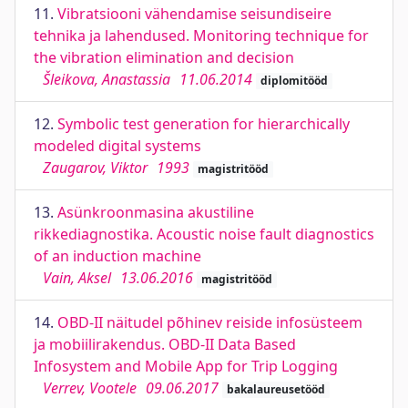
11.
Vibratsiooni vähendamise seisundiseire
tehnika ja lahendused. Monitoring technique for
the vibration elimination and decision
Šleikova, Anastassia
11.06.2014
diplomitööd
12.
Symbolic test generation for hierarchically
modeled digital systems
Zaugarov, Viktor
1993
magistritööd
13.
Asünkroonmasina akustiline
rikkediagnostika. Acoustic noise fault diagnostics
of an induction machine
Vain, Aksel
13.06.2016
magistritööd
14.
OBD-II näitudel põhinev reiside infosüsteem
ja mobiilirakendus. OBD-II Data Based
Infosystem and Mobile App for Trip Logging
Verrev, Vootele
09.06.2017
bakalaureusetööd