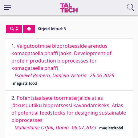
Kirjeid leitud: 3
1.
Valgutootmise bioprotsesside arendus
komagataella phaffi jaoks. Development of
protein production bioprocesses for
komagataella phaffi
Esquivel Romero, Daniela Victoria
25.06.2025
magistritööd
2.
Potentsiaalsete toormaterjalide atlas
jätkusuutliku bioprotsessi kavandamiseks. Atlas
of potential feedstocks for designing sustainable
bioprocesses
Muhieddine Orfali, Dania
06.07.2023
magistritööd