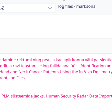
log files - märksõna
indamine rektumi ning pea- ja kaelapiirkonna vähi patsientide
dit ja ravi teostamise log-failide analüüsi. Identification 
 Head and Neck Cancer Patients Using the In-Vivo Dosimet
ent Log Files
 PLM süsteemide jaoks. Human Security Radar Data Impor