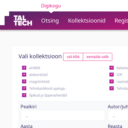
Digikogu
Otsing
Kollektsioonid
Regis
Vali kollektsioon
vali kõik
eemalda valik
artiklid
bakala
doktoritööd
IOP
magistritööd
raamat
Tehnikaülikooli ajalugu
Tehnika
õpikud ja õppevahendid
Pealkiri
Autor/ju
Aasta
Reasta