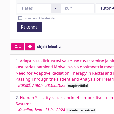
-
Kuva ainult täistekste
Rakenda
Kirjeid leitud: 2
1.
Adaptiivse kiiritusravi vajaduse tuvastamine ja h
kasutades patsienti läbiva in-vivo dosimeetria meeto
Need for Adaptive Radiation Therapy in Rectal and
Passing Through the Patient and Analysis of Treatm
Bukatš, Anton
28.05.2025
magistritööd
2.
Human Security radari andmete impordisüsteem
Systems
Kovaljov, Ivan
11.01.2024
bakalaureusetööd