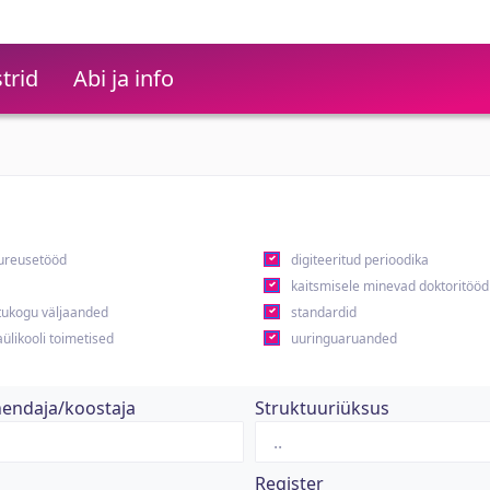
trid
Abi ja info
ureusetööd
digiteeritud perioodika
kaitsmisele minevad doktoritööd
ukogu väljaanded
standardid
ülikooli toimetised
uuringuaruanded
hendaja/koostaja
Struktuuriüksus
Register