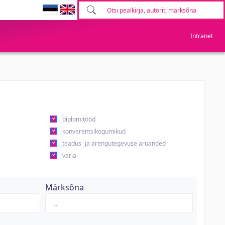
Intranet
diplomitööd
konverentsikogumikud
teadus- ja arengutegevuse aruanded
varia
Märksõna