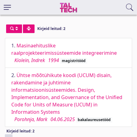
Kirjeid leitud: 2
1.
Masinaehituslike
raalprojekteerimissüsteemide integreerimine
Kiolein, Indrek
1994
magistritööd
2.
Ühtse mõõtühikute koodi (UCUM) disain,
rakendamine ja juhtimine
informatsioonisüsteemides. Design,
Implementation, and Governance of the Unified
Code for Units of Measure (UCUM) in
Information Systems
Porohnja, Mark
04.06.2025
bakalaureusetööd
Kirjeid leitud: 2