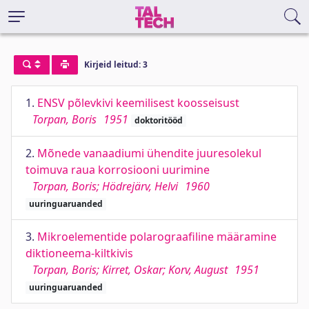
Kirjeid leitud: 3
1.
ENSV põlevkivi keemilisest koosseisust
Torpan, Boris
1951
doktoritööd
2.
Mõnede vanaadiumi ühendite juuresolekul
toimuva raua korrosiooni uurimine
Torpan, Boris; Hödrejärv, Helvi
1960
uuringuaruanded
3.
Mikroelementide polarograafiline määramine
diktioneema-kiltkivis
Torpan, Boris; Kirret, Oskar; Korv, August
1951
uuringuaruanded