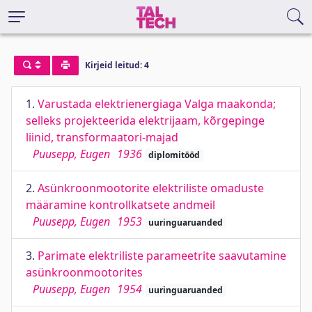
Kirjeid leitud: 4
1.
Varustada elektrienergiaga Valga maakonda;
selleks projekteerida elektrijaam, kõrgepinge
liinid, transformaatori-majad
Puusepp, Eugen
1936
diplomitööd
2.
Asünkroonmootorite elektriliste omaduste
määramine kontrollkatsete andmeil
Puusepp, Eugen
1953
uuringuaruanded
3.
Parimate elektriliste parameetrite saavutamine
asünkroonmootorites
Puusepp, Eugen
1954
uuringuaruanded