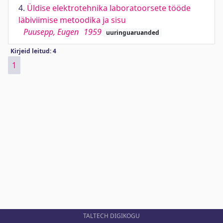
4.
Üldise elektrotehnika laboratoorsete tööde
läbiviimise metoodika ja sisu
Puusepp, Eugen
1959
uuringuaruanded
Kirjeid leitud: 4
1
TALTECH DIGIKOGU