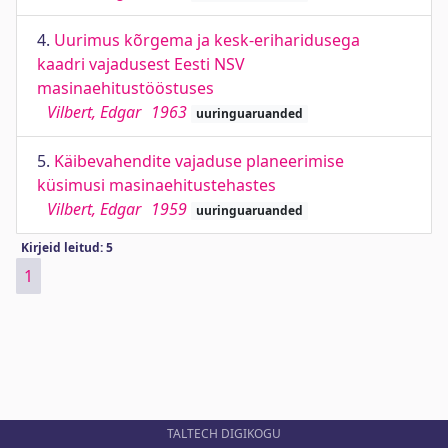
4.
Uurimus kõrgema ja kesk-eriharidusega
kaadri vajadusest Eesti NSV
masinaehitustööstuses
Vilbert, Edgar
1963
uuringuaruanded
5.
Käibevahendite vajaduse planeerimise
küsimusi masinaehitustehastes
Vilbert, Edgar
1959
uuringuaruanded
Kirjeid leitud: 5
1
TALTECH DIGIKOGU