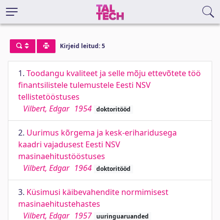
Kirjeid leitud: 5
1.
Toodangu kvaliteet ja selle mõju ettevõtete töö
finantsilistele tulemustele Eesti NSV
tellistetööstuses
Vilbert, Edgar
1954
doktoritööd
2.
Uurimus kõrgema ja kesk-eriharidusega
kaadri vajadusest Eesti NSV
masinaehitustööstuses
Vilbert, Edgar
1964
doktoritööd
3.
Küsimusi käibevahendite normimisest
masinaehitustehastes
Vilbert, Edgar
1957
uuringuaruanded