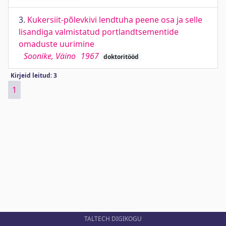
3.
Kukersiit-põlevkivi lendtuha peene osa ja selle
lisandiga valmistatud portlandtsementide
omaduste uurimine
Soonike, Väino
1967
doktoritööd
Kirjeid leitud: 3
1
TALTECH DIGIKOGU