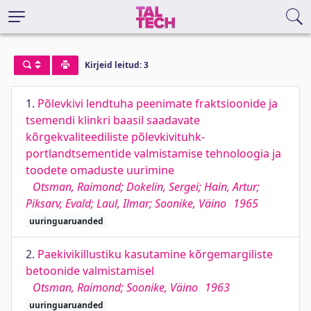
Kirjeid leitud: 3
1.
Põlevkivi lendtuha peenimate fraktsioonide ja
tsemendi klinkri baasil saadavate
kõrgekvaliteediliste põlevkivituhk-
portlandtsementide valmistamise tehnoloogia ja
toodete omaduste uurimine
Otsman, Raimond; Dokelin, Sergei; Hain, Artur;
Piksarv, Evald; Laul, Ilmar; Soonike, Väino
1965
uuringuaruanded
2.
Paekivikillustiku kasutamine kõrgemargiliste
betoonide valmistamisel
Otsman, Raimond; Soonike, Väino
1963
uuringuaruanded