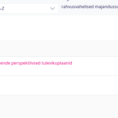
rahvusvahelised majanduss
nende perspektiivsed tulevikuplaanid