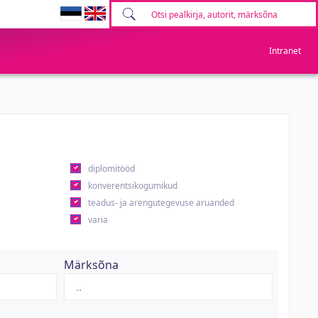
Intranet
diplomitööd
konverentsikogumikud
teadus- ja arengutegevuse aruanded
varia
Märksõna