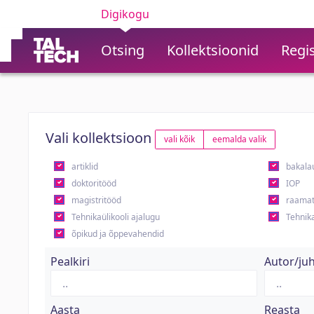
Digikogu
Otsing
Kollektsioonid
Regis
Vali kollektsioon
vali kõik
eemalda valik
artiklid
bakala
doktoritööd
IOP
magistritööd
raamat
Tehnikaülikooli ajalugu
Tehnika
õpikud ja õppevahendid
Pealkiri
Autor/ju
Aasta
Reasta