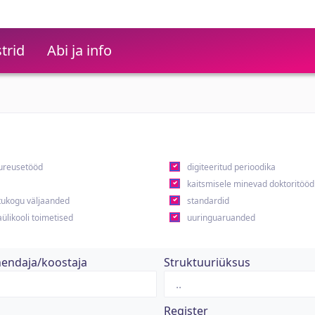
trid
Abi ja info
ureusetööd
digiteeritud perioodika
kaitsmisele minevad doktoritööd
ukogu väljaanded
standardid
ülikooli toimetised
uuringuaruanded
hendaja/koostaja
Struktuuriüksus
Register