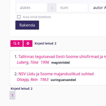
-
Kuva ainult täistekste
Rakenda
Kirjeid leitud: 2
1.
Tallinnas tegutsevad Eesti-Soome ühisfirmad ja 
Luberg, Tiina
1996
magistritööd
2.
NSV Liidu ja Soome majanduslikud suhted
Otsepp, Rein
1963
uuringuaruanded
Kirjeid leitud: 2
1