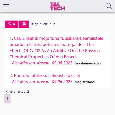
Kirjeid leitud: 2
1.
CaCl2 lisandi mõju tuha füüsikalis-keemilistele
omadustele tuhapõhistes materjalides. The
Effects Of CaCl2 As An Additive On The Physico-
Chemical Properties Of Ash Based
Alet-Märtson, Krevon
09.06.2023
bakalaureusetööd
2.
Puutuha ohtlikkus. Bioash Toxicity
Alet-Märtson, Krevon
09.06.2025
magistritööd
Kirjeid leitud: 2
1