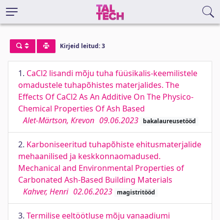
Kirjeid leitud: 3
1.
CaCl2 lisandi mõju tuha füüsikalis-keemilistele
omadustele tuhapõhistes materjalides. The
Effects Of CaCl2 As An Additive On The Physico-
Chemical Properties Of Ash Based
Alet-Märtson, Krevon
09.06.2023
bakalaureusetööd
2.
Karboniseeritud tuhapõhiste ehitusmaterjalide
mehaanilised ja keskkonnaomadused.
Mechanical and Environmental Properties of
Carbonated Ash-Based Building Materials
Kahver, Henri
02.06.2023
magistritööd
3.
Termilise eeltöötluse mõju vanaadiumi