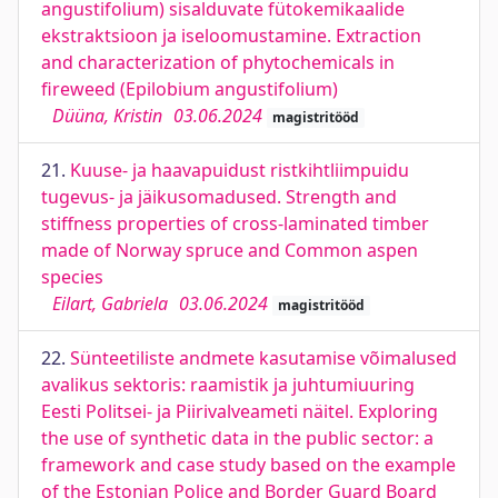
angustifolium) sisalduvate fütokemikaalide
ekstraktsioon ja iseloomustamine. Extraction
and characterization of phytochemicals in
fireweed (Epilobium angustifolium)
Düüna, Kristin
03.06.2024
magistritööd
21.
Kuuse- ja haavapuidust ristkihtliimpuidu
tugevus- ja jäikusomadused. Strength and
stiffness properties of cross-laminated timber
made of Norway spruce and Common aspen
species
Eilart, Gabriela
03.06.2024
magistritööd
22.
Sünteetiliste andmete kasutamise võimalused
avalikus sektoris: raamistik ja juhtumiuuring
Eesti Politsei- ja Piirivalveameti näitel. Exploring
the use of synthetic data in the public sector: a
framework and case study based on the example
of the Estonian Police and Border Guard Board