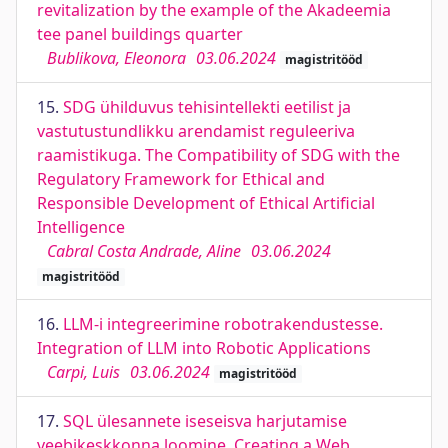
revitalization by the example of the Akadeemia
tee panel buildings quarter
Bublikova, Eleonora
03.06.2024
magistritööd
15.
SDG ühilduvus tehisintellekti eetilist ja
vastutustundlikku arendamist reguleeriva
raamistikuga. The Compatibility of SDG with the
Regulatory Framework for Ethical and
Responsible Development of Ethical Artificial
Intelligence
Cabral Costa Andrade, Aline
03.06.2024
magistritööd
16.
LLM-i integreerimine robotrakendustesse.
Integration of LLM into Robotic Applications
Carpi, Luis
03.06.2024
magistritööd
17.
SQL ülesannete iseseisva harjutamise
veebikeskkonna loomine. Creating a Web