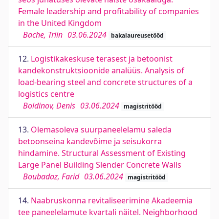
Female leadership and profitability of companies
in the United Kingdom
Bache, Triin
03.06.2024
bakalaureusetööd
12.
Logistikakeskuse terasest ja betoonist
kandekonstruktsioonide analüüs. Analysis of
load-bearing steel and concrete structures of a
logistics centre
Boldinov, Denis
03.06.2024
magistritööd
13.
Olemasoleva suurpaneelelamu saleda
betoonseina kandevõime ja seisukorra
hindamine. Structural Assessment of Existing
Large Panel Building Slender Concrete Walls
Boubadaz, Farid
03.06.2024
magistritööd
14.
Naabruskonna revitaliseerimine Akadeemia
tee paneelelamute kvartali näitel. Neighborhood