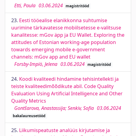
Etti, Paula
03.06.2024
magistritööd
23.
Eesti tööealise elanikkonna suhtumise
uurimine tärkavatesse mobiilsetesse e-valitsuse
kanalitesse: mGov äpp ja EU Wallet. Exploring the
attitudes of Estonian working-age population
towards emerging mobile e-government
channels: mGov app and EU wallet
Forsby-Impiö, Jelena
03.06.2024
magistritööd
24.
Koodi kvaliteedi hindamine tehisintellekti ja
teiste kvaliteedimõõdikute abil. Code Quality
Evaluation Using Artificial Intelligence and Other
Quality Metrics
Gontšarova, Anastassija; Senkiv, Sofia
03.06.2024
bakalaureusetööd
25.
Liikumispeatuste analüüs kirjutamise ja