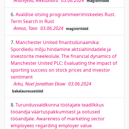
Andrejeva, Aleksandra
03.06.2024
magistritööd
6.
Avaldise otsing programmeerimiskeeles Rust.
Term Search in Rust
Annus, Tavo
03.06.2024
magistritööd
7.
Manchester United finantsdünaamika:
Spordiedu mõju hindamine aktsiahindadele ja
investorite meeleolule. The financial dynamics of
Manchester United PLC: Evaluating the impact of
sporting success on stock prices and investor
sentiment
Arku, Noel Jonathan Ekow
03.06.2024
bakalaureusetööd
8.
Turundusvaldkonna töötajate teadlikkus
tööandja väärtuspakkumisest ja ootused
tööandjale. Awareness of marketing sector
employees regarding employer value