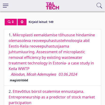
Kirjeid leitud: 149
1.
Mikroplasti eemaldamise tõhususe hindamine
olemasoleva reoveepuhastustehnoloogia abil
Eestis-Keila reoveepuhastusjaama
juhtumiuuring. Assessment of microplastic
removal efficiency by existing wastewater
treatment technology in Estonia- a case study in
Keila WWTP
Abiodun, Micah Ademuyiwa
03.06.2024
magistritööd
2.
Ettevõtlus börsil osalemise ennustajana.
Entrepreneurship as a predictor of stock market
participation