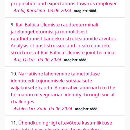
proposition and expectations towards employer
Arold, Karoliina
03.06.2024
magistritööd
9.
Rail Baltica Ülemiste raudteeterminali
järelpingebetoonist ja monoliitsest
raudbetoonist kandekonstruktsioonide arvutus.
Analysis of post-stressed and in-situ concrete
structures of Rail Baltica Ülemiste joint terminal
Aru, Oskar
03.06.2024
magistritööd
10.
Narratiivne lähenemine taimetoitlase
identiteedi kujunemisele sotsiaalsete
väljakutsete kaudu. A narrative approach to the
formation of vegetarian identity through social
challenges
Askileiskiri, Kadi
03.06.2024
magistritööd
11.
Ühendkuningriigi ettevõtete kasumlikkuse
seos juhatuses olevate naiste osakaaluga.