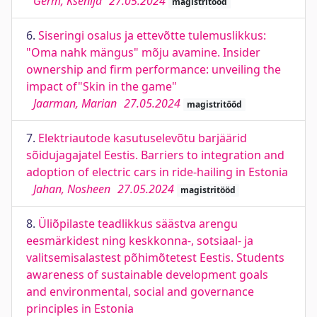
Germ, Ksenija
27.05.2024
magistritööd
6.
Siseringi osalus ja ettevõtte tulemuslikkus:
"Oma nahk mängus" mõju avamine. Insider
ownership and firm performance: unveiling the
impact of"Skin in the game"
Jaarman, Marian
27.05.2024
magistritööd
7.
Elektriautode kasutuselevõtu barjäärid
sõidujagajatel Eestis. Barriers to integration and
adoption of electric cars in ride-hailing in Estonia
Jahan, Nosheen
27.05.2024
magistritööd
8.
Üliõpilaste teadlikkus säästva arengu
eesmärkidest ning keskkonna-, sotsiaal- ja
valitsemisalastest põhimõtetest Eestis. Students
awareness of sustainable development goals
and environmental, social and governance
principles in Estonia