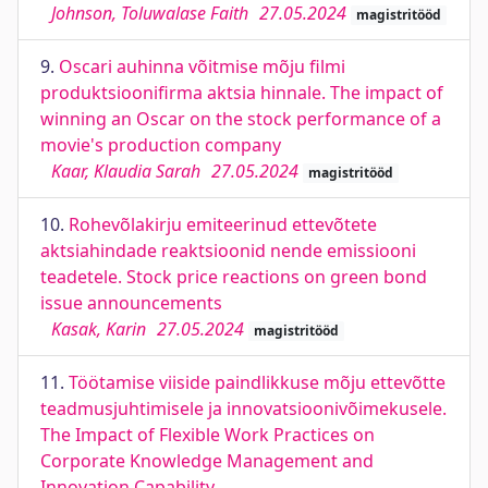
Johnson, Toluwalase Faith
27.05.2024
magistritööd
9.
Oscari auhinna võitmise mõju filmi
produktsioonifirma aktsia hinnale. The impact of
winning an Oscar on the stock performance of a
movie's production company
Kaar, Klaudia Sarah
27.05.2024
magistritööd
10.
Rohevõlakirju emiteerinud ettevõtete
aktsiahindade reaktsioonid nende emissiooni
teadetele. Stock price reactions on green bond
issue announcements
Kasak, Karin
27.05.2024
magistritööd
11.
Töötamise viiside paindlikkuse mõju ettevõtte
teadmusjuhtimisele ja innovatsioonivõimekusele.
The Impact of Flexible Work Practices on
Corporate Knowledge Management and
Innovation Capability