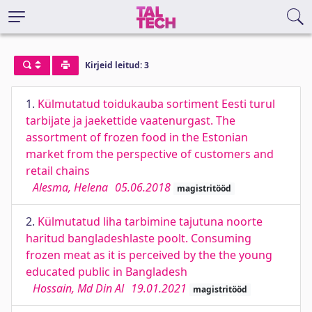
Kirjeid leitud: 3
1.
Külmutatud toidukauba sortiment Eesti turul
tarbijate ja jaekettide vaatenurgast. The
assortment of frozen food in the Estonian
market from the perspective of customers and
retail chains
Alesma, Helena
05.06.2018
magistritööd
2.
Külmutatud liha tarbimine tajutuna noorte
haritud bangladeshlaste poolt. Consuming
frozen meat as it is perceived by the the young
educated public in Bangladesh
Hossain, Md Din Al
19.01.2021
magistritööd