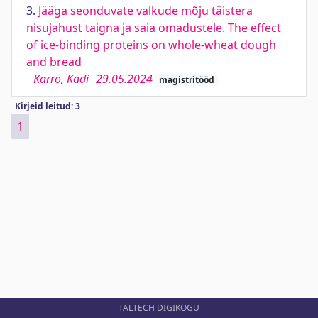
3.
Jääga seonduvate valkude mõju täistera
nisujahust taigna ja saia omadustele. The effect
of ice-binding proteins on whole-wheat dough
and bread
Karro, Kadi
29.05.2024
magistritööd
Kirjeid leitud: 3
1
TALTECH DIGIKOGU