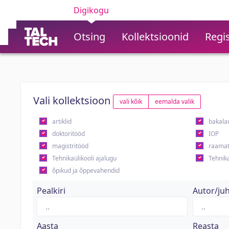
Digikogu
Otsing
Kollektsioonid
Regis
Vali kollektsioon
vali kõik
eemalda valik
artiklid
bakala
doktoritööd
IOP
magistritööd
raamat
Tehnikaülikooli ajalugu
Tehnika
õpikud ja õppevahendid
Pealkiri
Autor/ju
Aasta
Reasta