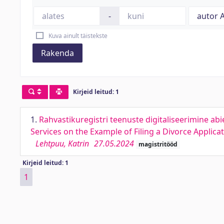
-
Kuva ainult täistekste
Rakenda
Kirjeid leitud: 1
1.
Rahvastikuregistri teenuste digitaliseerimine abi
Services on the Example of Filing a Divorce Applica
Lehtpuu, Katrin
27.05.2024
magistritööd
Kirjeid leitud: 1
1