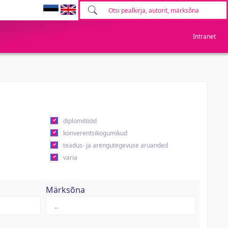
Intranet
diplomitööd
konverentsikogumikud
teadus- ja arengutegevuse aruanded
varia
Märksõna