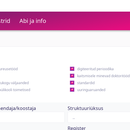
trid
Abi ja info
ureusetööd
digiteeritud perioodika
kaitsmisele minevad doktoritööd
ukogu väljaanded
standardid
ülikooli toimetised
uuringuaruanded
hendaja/koostaja
Struktuuriüksus
Register