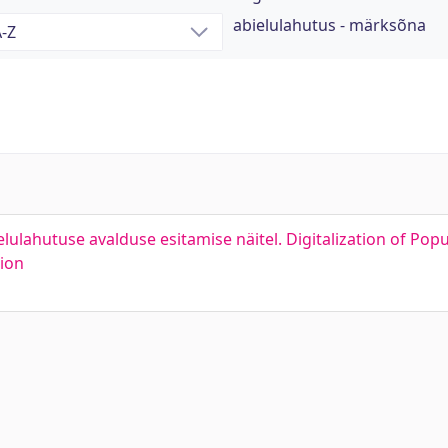
abielulahutus - märksõna
elulahutuse avalduse esitamise näitel. Digitalization of Pop
tion