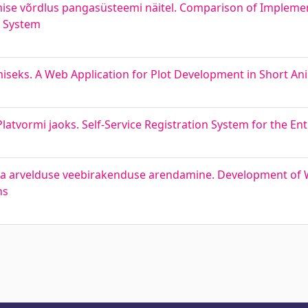
mise võrdlus pangasüsteemi näitel. Comparison of Impleme
g System
seks. A Web Application for Plot Development in Short An
latvormi jaoks. Self-Service Registration System for the En
ja arvelduse veebirakenduse arendamine. Development of W
ns