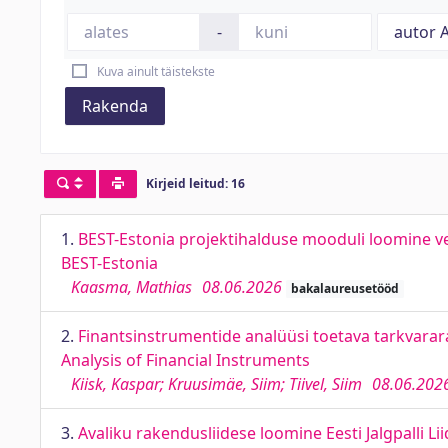
-
Kuva ainult täistekste
Rakenda
Kirjeid leitud: 16
1.
BEST-Estonia projektihalduse mooduli loomine
BEST-Estonia
Kaasma, Mathias
08.06.2026
bakalaureusetööd
2.
Finantsinstrumentide analüüsi toetava tarkvara
Analysis of Financial Instruments
Kiisk, Kaspar; Kruusimäe, Siim; Tiivel, Siim
08.06.202
3.
Avaliku rakendusliidese loomine Eesti Jalgpalli L