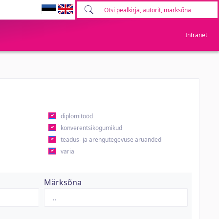
Intranet
diplomitööd
konverentsikogumikud
teadus- ja arengutegevuse aruanded
varia
Märksõna