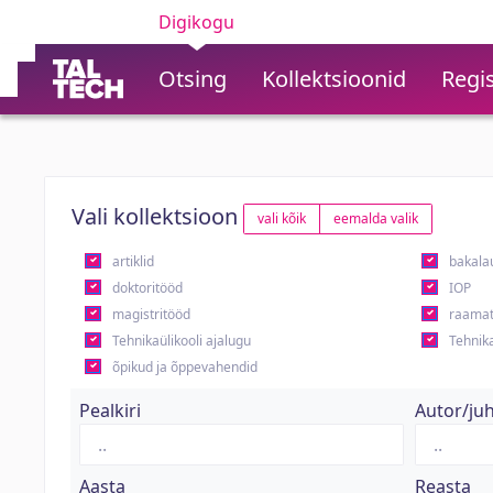
Digikogu
Otsing
Kollektsioonid
Regis
Vali kollektsioon
vali kõik
eemalda valik
artiklid
bakala
doktoritööd
IOP
magistritööd
raamat
Tehnikaülikooli ajalugu
Tehnika
õpikud ja õppevahendid
Pealkiri
Autor/ju
Aasta
Reasta