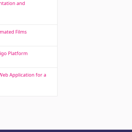
ntation and
imated Films
tigo Platform
eb Application for a