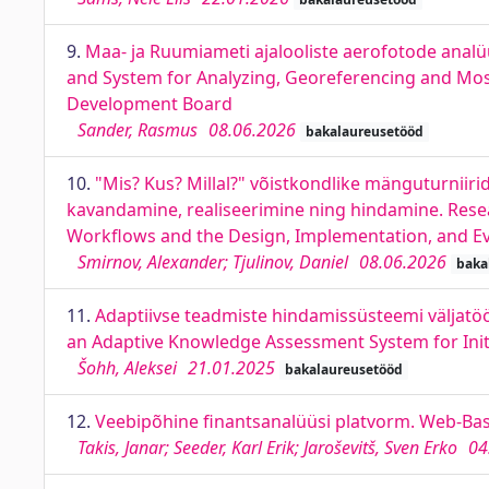
9.
Maa- ja Ruumiameti ajalooliste aerofotode anal
and System for Analyzing, Georeferencing and Mosa
Development Board
Sander, Rasmus
08.06.2026
bakalaureusetööd
10.
"Mis? Kus? Millal?" võistkondlike mänguturniir
kavandamine, realiseerimine ning hindamine. Res
Workflows and the Design, Implementation, and Ev
Smirnov, Alexander; Tjulinov, Daniel
08.06.2026
baka
11.
Adaptiivse teadmiste hindamissüsteemi väljatö
an Adaptive Knowledge Assessment System for Initi
Šohh, Aleksei
21.01.2025
bakalaureusetööd
12.
Veebipõhine finantsanalüüsi platvorm. Web-Base
Takis, Janar; Seeder, Karl Erik; Jaroševitš, Sven Erko
04