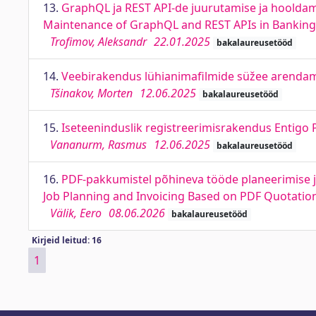
13.
GraphQL ja REST API-de juurutamise ja hoolda
Maintenance of GraphQL and REST APIs in Bankin
Trofimov, Aleksandr
22.01.2025
bakalaureusetööd
14.
Veebirakendus lühianimafilmide süžee arendami
Tšinakov, Morten
12.06.2025
bakalaureusetööd
15.
Iseteeninduslik registreerimisrakendus Entigo P
Vananurm, Rasmus
12.06.2025
bakalaureusetööd
16.
PDF-pakkumistel põhineva tööde planeerimise 
Job Planning and Invoicing Based on PDF Quotatio
Välik, Eero
08.06.2026
bakalaureusetööd
Kirjeid leitud: 16
1