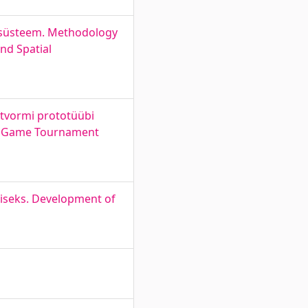
g süsteem. Methodology
nd Spatial
atvormi prototüübi
am Game Tournament
iseks. Development of