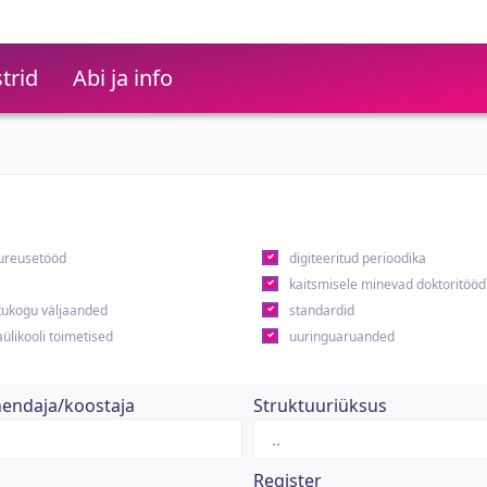
trid
Abi ja info
ureusetööd
digiteeritud perioodika
kaitsmisele minevad doktoritööd
ukogu väljaanded
standardid
ülikooli toimetised
uuringuaruanded
hendaja/koostaja
Struktuuriüksus
Register