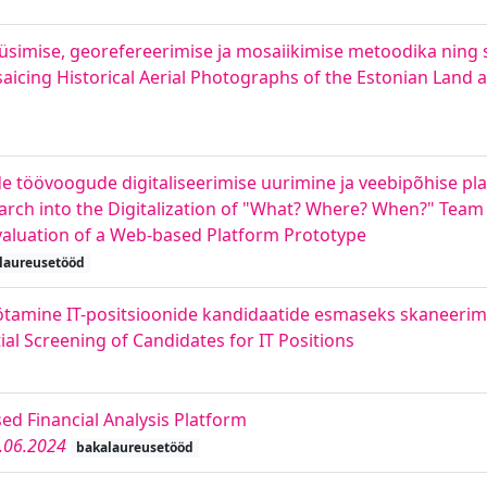
üüsimise, georefereerimise ja mosaiikimise metoodika nin
icing Historical Aerial Photographs of the Estonian Land a
ide töövoogude digitaliseerimise uurimine ja veebipõhise pl
earch into the Digitalization of "What? Where? When?" Te
aluation of a Web-based Platform Prototype
laureusetööd
ötamine IT-positsioonide kandidaatide esmaseks skaneerim
al Screening of Candidates for IT Positions
d Financial Analysis Platform
.06.2024
bakalaureusetööd