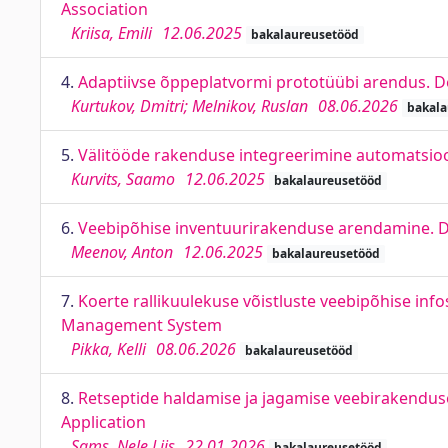
Association
Kriisa, Emili
12.06.2025
bakalaureusetööd
4.
Adaptiivse õppeplatvormi prototüübi arendus. D
Kurtukov, Dmitri; Melnikov, Ruslan
08.06.2026
bakala
5.
Välitööde rakenduse integreerimine automatsioon
Kurvits, Saamo
12.06.2025
bakalaureusetööd
6.
Veebipõhise inventuurirakenduse arendamine. D
Meenov, Anton
12.06.2025
bakalaureusetööd
7.
Koerte rallikuulekuse võistluste veebipõhise i
Management System
Pikka, Kelli
08.06.2026
bakalaureusetööd
8.
Retseptide haldamise ja jagamise veebirakend
Application
Sams, Nele Liis
22.01.2026
bakalaureusetööd