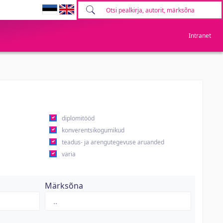
Intranet
diplomitööd
konverentsikogumikud
teadus- ja arengutegevuse aruanded
varia
Märksõna