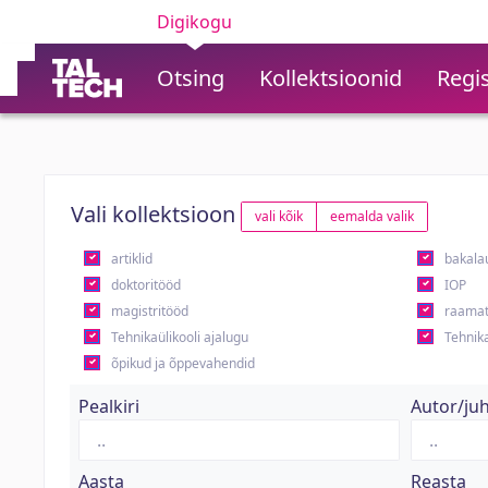
Digikogu
Otsing
Kollektsioonid
Regis
Vali kollektsioon
vali kõik
eemalda valik
artiklid
bakala
doktoritööd
IOP
magistritööd
raamat
Tehnikaülikooli ajalugu
Tehnika
õpikud ja õppevahendid
Pealkiri
Autor/ju
Aasta
Reasta