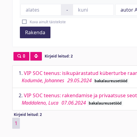
-
Kuva ainult täistekste
Rakenda
Kirjeid leitud: 2
1.
VIP SOC teenus: isikupärastatud küberturbe raam
Kodumäe, Johannes
29.05.2024
bakalaureusetööd
2.
VIP SOC teenus: rakendamise ja privaatsuse seot
Maddaleno, Luca
07.06.2024
bakalaureusetööd
Kirjeid leitud: 2
1