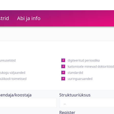
trid
Abi ja info
ureusetööd
digiteeritud perioodika
kaitsmisele minevad doktoritööd
ukogu väljaanded
standardid
ülikooli toimetised
uuringuaruanded
hendaja/koostaja
Struktuuriüksus
Register