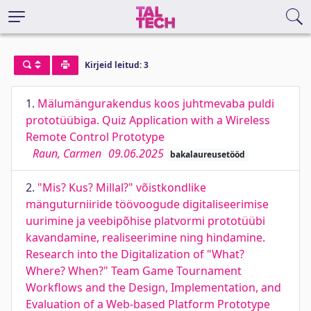
Kirjeid leitud: 3
1.
Mälumängurakendus koos juhtmevaba puldi
prototüübiga. Quiz Application with a Wireless
Remote Control Prototype
Raun, Carmen
09.06.2025
bakalaureusetööd
2.
"Mis? Kus? Millal?" võistkondlike
mänguturniiride töövoogude digitaliseerimise
uurimine ja veebipõhise platvormi prototüübi
kavandamine, realiseerimine ning hindamine.
Research into the Digitalization of "What?
Where? When?" Team Game Tournament
Workflows and the Design, Implementation, and
Evaluation of a Web-based Platform Prototype