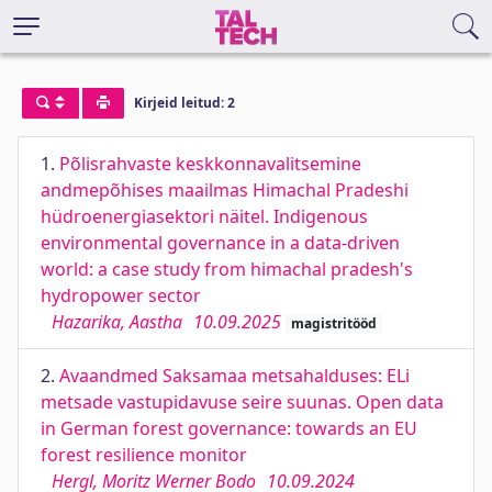
Kirjeid leitud: 2
1.
Põlisrahvaste keskkonnavalitsemine
andmepõhises maailmas Himachal Pradeshi
hüdroenergiasektori näitel. Indigenous
environmental governance in a data-driven
world: a case study from himachal pradesh's
hydropower sector
Hazarika, Aastha
10.09.2025
magistritööd
2.
Avaandmed Saksamaa metsahalduses: ELi
metsade vastupidavuse seire suunas. Open data
in German forest governance: towards an EU
forest resilience monitor
Hergl, Moritz Werner Bodo
10.09.2024