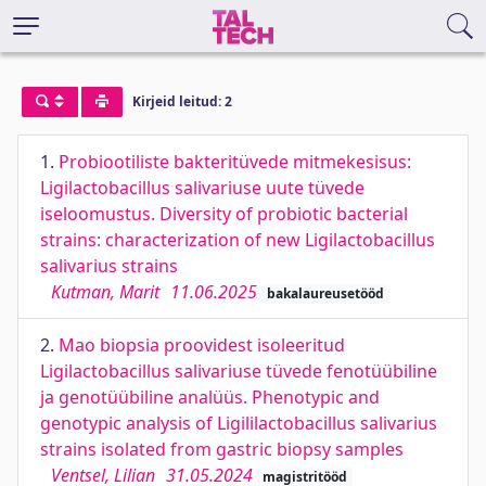
Kirjeid leitud: 2
1.
Probiootiliste bakteritüvede mitmekesisus:
Ligilactobacillus salivariuse uute tüvede
iseloomustus. Diversity of probiotic bacterial
strains: characterization of new Ligilactobacillus
salivarius strains
Kutman, Marit
11.06.2025
bakalaureusetööd
2.
Mao biopsia proovidest isoleeritud
Ligilactobacillus salivariuse tüvede fenotüübiline
ja genotüübiline analüüs. Phenotypic and
genotypic analysis of Ligililactobacillus salivarius
strains isolated from gastric biopsy samples
Ventsel, Lilian
31.05.2024
magistritööd