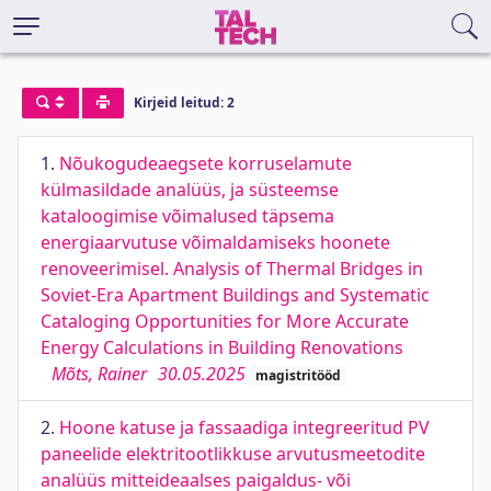
Kirjeid leitud: 2
1.
Nõukogudeaegsete korruselamute
külmasildade analüüs, ja süsteemse
kataloogimise võimalused täpsema
energiaarvutuse võimaldamiseks hoonete
renoveerimisel. Analysis of Thermal Bridges in
Soviet-Era Apartment Buildings and Systematic
Cataloging Opportunities for More Accurate
Energy Calculations in Building Renovations
Mõts, Rainer
30.05.2025
magistritööd
2.
Hoone katuse ja fassaadiga integreeritud PV
paneelide elektritootlikkuse arvutusmeetodite
analüüs mitteideaalses paigaldus- või