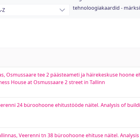
tehnoloogiakaardid - märk
nas, Osmussaare tee 2 päästeameti ja häirekeskuse hoone eh
ness House at Osmussaare 2 street in Tallinn
eerenni 24 büroohoone ehitustööde näitel. Analysis of bui
llinnas, Veerenni tn 38 büroohoone ehituse näitel. Analysis