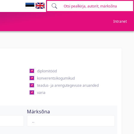
Intranet
diplomitööd
konverentsikogumikud
teadus- ja arengutegevuse aruanded
varia
Märksõna