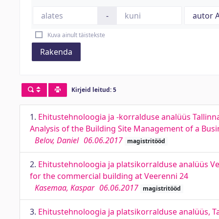
-
Kuva ainult täistekste
Rakenda
Kirjeid leitud: 5
1.
Ehitustehnoloogia ja -korralduse analüüs Tallin
Analysis of the Building Site Management of a Busi
Belov, Daniel
06.06.2017
magistritööd
2.
Ehitustehnoloogia ja platsikorralduse analüüs V
for the commercial building at Veerenni 24
Kasemaa, Kaspar
06.06.2017
magistritööd
3.
Ehitustehnoloogia ja platsikorralduse analüüs, Ta