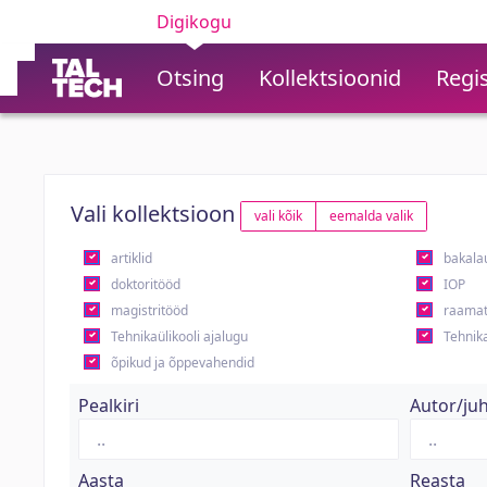
Digikogu
Otsing
Kollektsioonid
Regis
Vali kollektsioon
vali kõik
eemalda valik
artiklid
bakala
doktoritööd
IOP
magistritööd
raamat
Tehnikaülikooli ajalugu
Tehnika
õpikud ja õppevahendid
Pealkiri
Autor/ju
Aasta
Reasta