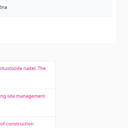
sõna
itustööde näitel. The
lding site management
 of construction